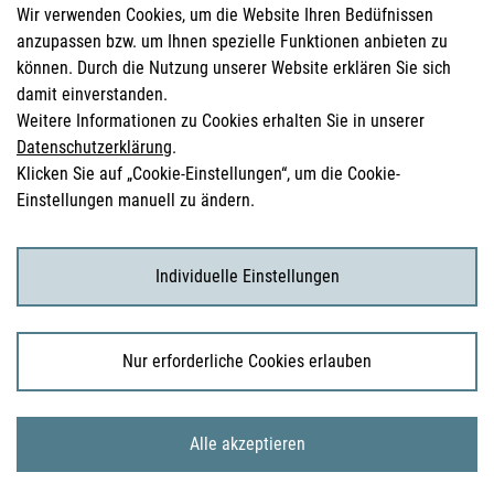
Wir verwenden Cookies, um die Website Ihren Bedüfnissen
anzupassen bzw. um Ihnen spezielle Funktionen anbieten zu
Sicherheitsinformationen (DHPC)
können. Durch die Nutzung unserer Website erklären Sie sich
Österreichisches Arzneibuch
damit einverstanden.
Weitere Informationen zu Cookies erhalten Sie in unserer
Klinische Prüfungen
Datenschutzerklärung
.
Klicken Sie auf „Cookie-Einstellungen“, um die Cookie-
Einstellungen manuell zu ändern.
für KonsumentInnen
Arzneimittel
Individuelle Einstellungen
Klinische Studien
Nur erforderliche Cookies erlauben
© 2026 Bundesamt für Sicherheit im Gesundheitswesen
Alle akzeptieren
Sitemap
Impressum