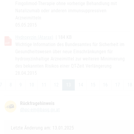
Fingolimod-Therapie ohne vorherige Behandlung mit
Natalizumab oder anderen immunsuppressiven
Arzneimitteln
05.05.2015
Hydroxyzin (Atarax)
| 184 KB
Wichtige Information des Bundesamtes für Sicherheit im
Gesundheitswesen über neue Einschränkungen für
hydroxyzinhaltige Arzneimittel zur weiteren Minimierung
des bekannten Risikos einer QT-Zeit Verlängerung
28.04.2015
7
8
9
10
11
12
13
14
15
16
17
18
(current)
Rückfragehinweis
dhpc-em@basg.gv.at
Letzte Änderung am: 13.01.2025