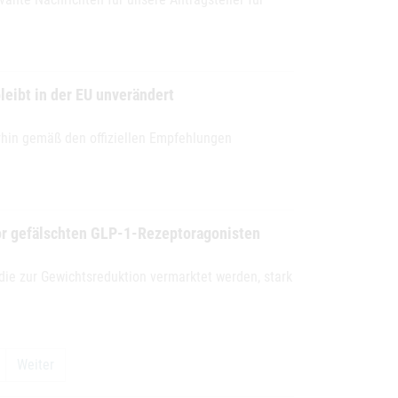
eibt in der EU unverändert
hin gemäß den offiziellen Empfehlungen
 der EU unverändert
 vor gefälschten GLP-1-Rezeptoragonisten
 die zur Gewichtsreduktion vermarktet werden, stark
lschten GLP-1-Rezeptoragonisten
Weiter