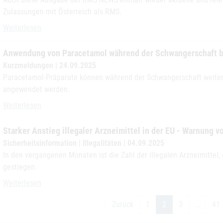
Zulassungen mit Österreich als RMS.
Aktuelle Ausgabe der „RMS NEWS“
Weiterlesen
Anwendung von Paracetamol während der Schwangerschaft bl
Kurzmeldungen | 24.09.2025
Paracetamol-Präparate können während der Schwangerschaft weiter
angewendet werden.
Anwendung von Paracetamol während der Schwangerschaft bleibt in
Weiterlesen
Starker Anstieg illegaler Arzneimittel in der EU - Warnung
Sicherheitsinformation | Illegalitäten | 04.09.2025
In den vergangenen Monaten ist die Zahl der illegalen Arzneimittel,
gestiegen.
Starker Anstieg illegaler Arzneimittel in der EU - Warnung vor gefä
Weiterlesen
Zurück
1
2
3
…
41