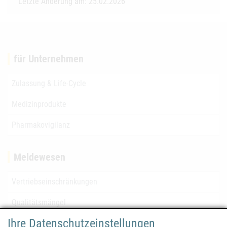
Letzte Änderung am: 25.02.2026
für Unternehmen
Zulassung & Life-Cycle
Medizinprodukte
Pharmakovigilanz
Meldewesen
Vertriebseinschränkungen
Qualitätsmängel
Ihre Datenschutzeinstellungen