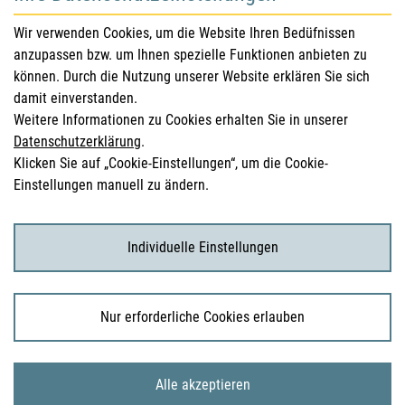
für Gesundheitsberufe
Wir verwenden Cookies, um die Website Ihren Bedüfnissen
anzupassen bzw. um Ihnen spezielle Funktionen anbieten zu
Sicherheitsinformationen (DHPC)
können. Durch die Nutzung unserer Website erklären Sie sich
Österreichisches Arzneibuch
damit einverstanden.
Weitere Informationen zu Cookies erhalten Sie in unserer
Klinische Prüfungen
Datenschutzerklärung
.
Klicken Sie auf „Cookie-Einstellungen“, um die Cookie-
Einstellungen manuell zu ändern.
für KonsumentInnen
Arzneimittel
Individuelle Einstellungen
Klinische Studien
Nur erforderliche Cookies erlauben
© 2026 Bundesamt für Sicherheit im Gesundheitswesen
Alle akzeptieren