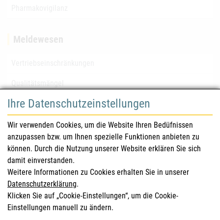
Pharmakovigilanz
Meldewesen
Vertriebseinschränkungen
Qualitätsmängel
Ihre Datenschutzeinstellungen
für Gesundheitsberufe
Wir verwenden Cookies, um die Website Ihren Bedüfnissen
anzupassen bzw. um Ihnen spezielle Funktionen anbieten zu
Sicherheitsinformationen (DHPC)
können. Durch die Nutzung unserer Website erklären Sie sich
Österreichisches Arzneibuch
damit einverstanden.
Weitere Informationen zu Cookies erhalten Sie in unserer
Klinische Prüfungen
Datenschutzerklärung
.
Klicken Sie auf „Cookie-Einstellungen“, um die Cookie-
Einstellungen manuell zu ändern.
für KonsumentInnen