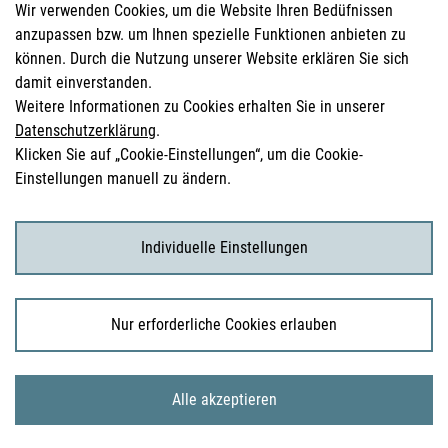
Wir verwenden Cookies, um die Website Ihren Bedüfnissen
werden darf, und sind damit der erste Sicherheitsnachweis in
anzupassen bzw. um Ihnen spezielle Funktionen anbieten zu
der Entwicklung eines Medikaments.
können. Durch die Nutzung unserer Website erklären Sie sich
damit einverstanden.
Schutz von Menschen vor Risiken
Weitere Informationen zu Cookies erhalten Sie in unserer
Präklinische Studien dienen dazu, die Toxizität eines
Datenschutzerklärung
.
Wirkstoffs zu prüfen.
Klicken Sie auf „Cookie-Einstellungen“, um die Cookie-
Nur wenn diese Daten überzeugend sind, darf eine
Einstellungen manuell zu ändern.
klinische Prüfung am Menschen stattfinden.
Dies ist ein ethisches und gesundheitspolitisches Gebot,
das den Schutz der Studienteilnehmer:innen garantieren
Individuelle Einstellungen
soll.
Grundlage für die behördliche Bewertung
Nur erforderliche Cookies erlauben
Behörden wie das BASG bewerten präklinische Daten,
bevor sie klinische Studien genehmigen.
Damit sind präklinische Daten sowohl mitentscheidend für
Alle akzeptieren
die Genehmigung der klinischen Prüfung als auch später
für die Zulassung des Medikaments selbst.