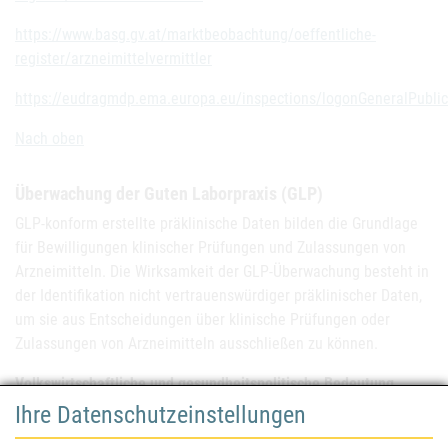
https://www.basg.gv.at/marktbeobachtung/oeffentliche-
register/arzneimittelvermittler
https://eudragmdp.ema.europa.eu/inspections/logonGeneralPublic
Nach oben
Überwachung der Guten Laborpraxis (GLP)
GLP-konform erstellte präklinische Daten bilden die Grundlage
für Bewilligungen klinischer Prüfungen und Zulassungen von
Arzneimitteln. Die Wirksamkeit der GLP-Überwachung besteht in
der Identifikation nicht vertrauenswürdiger präklinischer Daten,
um sie aus Entscheidungen über klinische Prüfungen oder
Zulassungen von Arzneimitteln ausschließen zu können.
Volkswirtschaftliche und gesundheitspolitische Bedeutung
Ihre Datenschutzeinstellungen
Präklinische Daten (z. B. aus Tierversuchen oder Zellkulturen)
werden erhoben, bevor ein Arzneimittel am Menschen getestet