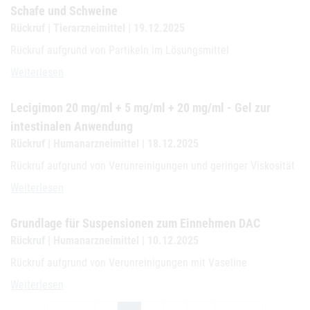
Schafe und Schweine
Rückruf | Tierarzneimittel | 19.12.2025
Rückruf aufgrund von Partikeln im Lösungsmittel
Cuxacyclin 200 mg/ml - Injektionslösung für Rinder, Schafe und Sc
Weiterlesen
Lecigimon 20 mg/ml + 5 mg/ml + 20 mg/ml - Gel zur
intestinalen Anwendung
Rückruf | Humanarzneimittel | 18.12.2025
Rückruf aufgrund von Verunreinigungen und geringer Viskosität
Lecigimon 20 mg/ml + 5 mg/ml + 20 mg/ml - Gel zur intestinalen
Weiterlesen
Grundlage für Suspensionen zum Einnehmen DAC
Rückruf | Humanarzneimittel | 10.12.2025
Rückruf aufgrund von Verunreinigungen mit Vaseline
Grundlage für Suspensionen zum Einnehmen DAC
Weiterlesen