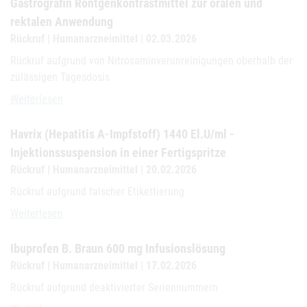
Gastrografin Röntgenkontrastmittel zur oralen und
rektalen Anwendung
Rückruf | Humanarzneimittel | 02.03.2026
Rückruf aufgrund von Nitrosaminverunreinigungen oberhalb der
zulässigen Tagesdosis
Gastrografin Röntgenkontrastmittel zur oralen und rektalen Anwen
Weiterlesen
Havrix (Hepatitis A-Impfstoff) 1440 El.U/ml -
Injektionssuspension in einer Fertigspritze
Rückruf | Humanarzneimittel | 20.02.2026
Rückruf aufgrund falscher Etikettierung
Havrix (Hepatitis A-Impfstoff) 1440 El.U/ml - Injektionssuspension i
Weiterlesen
Ibuprofen B. Braun 600 mg Infusionslösung
Rückruf | Humanarzneimittel | 17.02.2026
Rückruf aufgrund deaktivierter Seriennummern