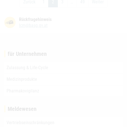
Zurück
1
2
3
…
49
Weiter
Rückfragehinweis
lcm@basg.gv.at
für Unternehmen
Zulassung & Life-Cycle
Medizinprodukte
Pharmakovigilanz
Meldewesen
Vertriebseinschränkungen