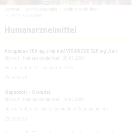
Startseite
Marktbeobachtung
Amtliche Nachrichten
Humanarzneimittel
Humanarzneimittel
Accupaque 300 mg J/ml und VISIPAQUE 320 mg J/ml
Rückruf | Humanarzneimittel | 25.03.2026
Rückruf aufgrund sichtbarer Partikel
Accupaque 300 mg J/ml und VISIPAQUE 320 mg J/ml
Weiterlesen
Magnosolv - Granulat
Rückruf | Humanarzneimittel | 19.03.2026
Rückruf aufgrund nicht eingemeldeter Seriennummern
Magnosolv - Granulat
Weiterlesen