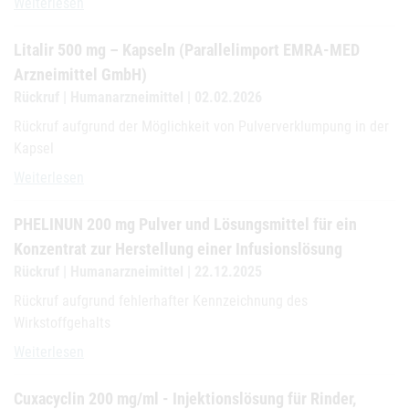
Ibuprofen B. Braun 600 mg Infusionslösung
Weiterlesen
Litalir 500 mg – Kapseln (Parallelimport EMRA-MED
Arzneimittel GmbH)
Rückruf | Humanarzneimittel | 02.02.2026
Rückruf aufgrund der Möglichkeit von Pulververklumpung in der
Kapsel
Litalir 500 mg – Kapseln (Parallelimport EMRA-MED Arzneimittel 
Weiterlesen
PHELINUN 200 mg Pulver und Lösungsmittel für ein
Konzentrat zur Herstellung einer Infusionslösung
Rückruf | Humanarzneimittel | 22.12.2025
Rückruf aufgrund fehlerhafter Kennzeichnung des
Wirkstoffgehalts
PHELINUN 200 mg Pulver und Lösungsmittel für ein Konzentrat zur 
Weiterlesen
Cuxacyclin 200 mg/ml - Injektionslösung für Rinder,