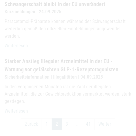
Schwangerschaft bleibt in der EU unverändert
Kurzmeldungen | 24.09.2025
Paracetamol-Präparate können während der Schwangerschaft
weiterhin gemäß den offiziellen Empfehlungen angewendet
werden.
Anwendung von Paracetamol während der Schwangerschaft bleibt i
Weiterlesen
Starker Anstieg illegaler Arzneimittel in der EU -
Warnung vor gefälschten GLP-1-Rezeptoragonisten
Sicherheitsinformation | Illegalitäten | 04.09.2025
In den vergangenen Monaten ist die Zahl der illegalen
Arzneimittel, die zur Gewichtsreduktion vermarktet werden, stark
gestiegen.
Starker Anstieg illegaler Arzneimittel in der EU - Warnung vor gef
Weiterlesen
Zurück
1
2
3
…
41
Weiter