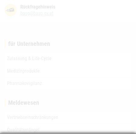
Rückfragehinweis
basg@basg.gv.at
für Unternehmen
Zulassung & Life-Cycle
Medizinprodukte
Pharmakovigilanz
Meldewesen
Vertriebseinschränkungen
Qualitätsmängel