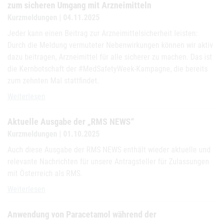
zum sicheren Umgang mit Arzneimitteln
Kurzmeldungen | 04.11.2025
Jeder kann einen Beitrag zur Arzneimittelsicherheit leisten:
Durch die Meldung vermuteter Nebenwirkungen können wir aktiv
dazu beitragen, Arzneimittel für alle sicherer zu machen. Das ist
die Kernbotschaft der #MedSafetyWeek-Kampagne, die bereits
zum zehnten Mal stattfindet.
#MedSafetyWeek 2025 - Österreich beteiligt sich an weltweiter K
Weiterlesen
Aktuelle Ausgabe der „RMS NEWS“
Kurzmeldungen | 01.10.2025
Auch diese Ausgabe der RMS NEWS enthält wieder aktuelle und
relevante Nachrichten für unsere Antragsteller für Zulassungen
mit Österreich als RMS.
Aktuelle Ausgabe der „RMS NEWS“
Weiterlesen
Anwendung von Paracetamol während der