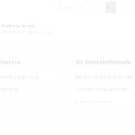
Zurück
1
…
6
7
8
…
Rückfragehinweis
vet.regulatory@basg.gv.at
dewesen
für Gesundheitsberufe
iebseinschränkungen
Sicherheitsinformationen (DHP
tätsmängel
Österreichisches Arzneibuch
Klinische Prüfungen