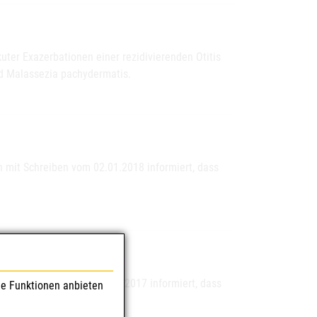
kuter Exazerbationen einer rezidivierenden Otitis
d Malassezia pachydermatis.
 mit Schreiben vom 02.01.2018 informiert, dass
n mit Schreiben vom 01.03.2017 informiert, dass
le Funktionen anbieten