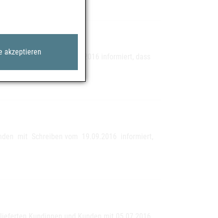
e akzeptieren
 mit Schreiben vom 30.11.2016 informiert, dass
nden mit Schreiben vom 19.09.2016 informiert,
belieferten Kundinnen und Kunden mit 05.07.2016