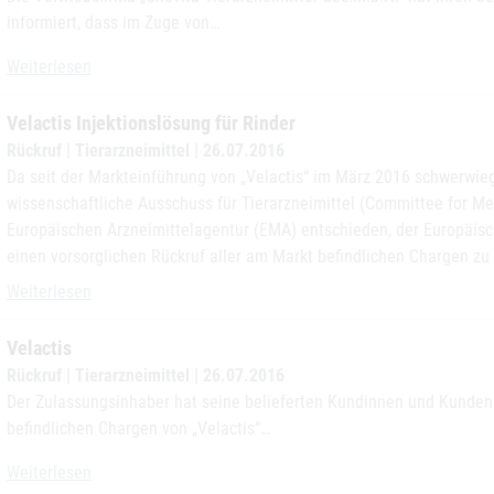
informiert, dass im Zuge von…
Chevi-tren
Weiterlesen
Velactis Injektionslösung für Rinder
Rückruf | Tierarzneimittel | 26.07.2016
Da seit der Markteinführung von „Velactis“ im März 2016 schwerwi
wissenschaftliche Ausschuss für Tierarzneimittel (Committee for Med
Europäischen Arzneimittelagentur (EMA) entschieden, der Europäi
einen vorsorglichen Rückruf aller am Markt befindlichen Chargen zu
Velactis Injektionslösung für Rinder
Weiterlesen
Velactis
Rückruf | Tierarzneimittel | 26.07.2016
Der Zulassungsinhaber hat seine belieferten Kundinnen und Kunden i
befindlichen Chargen von „Velactis“…
Velactis
Weiterlesen