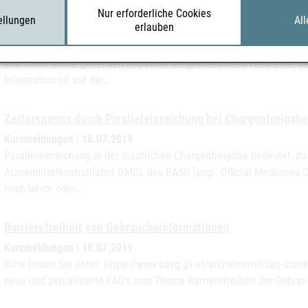
Lieferengpass Imurek
Nur erforderliche Cookies
tellungen
All
erlauben
Kurzmeldungen | 26.07.2019
Situation in Österreich Imurek-50 mg Filmtabletten sind aufgrund e
und damit einhergehenden Kapazitätsengpässen beim Hersteller, der
Information ist auf der…
Zeitersparnis durch Paralleleinreichung bei Chargenfreigabe
Kurzmeldungen | 18.07.2019
Paralleleinreichung in der staatlichen Chargenfreigabe bedeutet, d
Arzneimittelkontrolllabor OMCL des BASG (engl. Official Medicines C
noch bevor oder…
Barrierefreiheit von Gebrauchsinformationen
Kurzmeldungen | 18.07.2019
Bitte finden Sie unter: https://www.basg.gv.at/arzneimittel/faq-arzn
neue und aktualisierte FAQ's zum Thema Barrierefreiheit der Gebrau