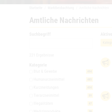
Startseite
Marktbeobachtung
Amtliche Nachrichten
Amtliche Nachrichten
Suchbegriff
Aktive
Katego
221 Ergebnisse
Kategorie
Blut & Gewebe
494
Humanarzneimittel
485
Kurzmeldungen
404
Tierarzneimittel
89
Illegalitäten
47
Medizinprodukte
30