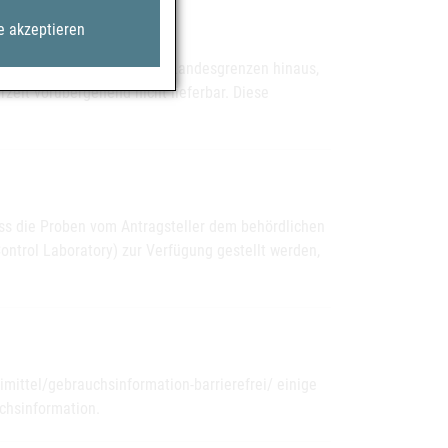
e akzeptieren
rhöhter Nachfrage über die Landesgrenzen hinaus,
zeit vorübergehend nicht lieferbar. Diese
ass die Proben vom Antragsteller dem behördlichen
ontrol Laboratory) zur Verfügung gestellt werden,
eimittel/gebrauchsinformation-barrierefrei/ einige
chsinformation.