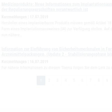
Medizinprodukte: Neue Informationen zum Implantationsauswe
der Regulierungsvorschriften verantwortlich ist
Kurzmeldungen | 17.07.2019
Hersteller eines implantierbaren Produkts müssen gemäß Artikel 18
Form eines Implantationsausweises (IA) zur Verfügung stellen. Au
nun nähere…
Information zur Einführung von Sicherheitsmerkmalen in Fo
Arzneimittelpackungen. (Update 2 - Stabilisierungsphase bi
Kurzmeldungen | 16.07.2019
Für nähere Informationen zu diesem Thema folgen Sie dem Link zu 
1
2
3
4
5
6
7
8
9