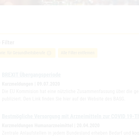
 Filter
rie: für Gesundheitsberufe
Alle Filter entfernen
remove_circle_outline
BREXIT Übergangsperiode
Kurzmeldungen | 09.07.2020
Die EU Kommision hat eine nützliche Zusammenfassung über die ge
publiziert. Den Link finden Sie hier auf der Website des BASG.
Bestmögliche Versorgung mit Arzneimitteln zur COVID 19-T
Kurzmeldungen Humanarzneimittel | 20.04.2020
Zentrale Anlaufstellen in jedem Bundesland erheben Bedarf und koo