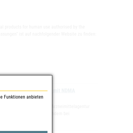
nal products for human use authorised by the
assungen" ist auf nachfolgender Website zu finden:
möglicher Verunreinigung mit NDMA
le Funktionen anbieten
sion hat die europäische Arzneimittelagentur
eimittel zu überprüfen, nachdem bei