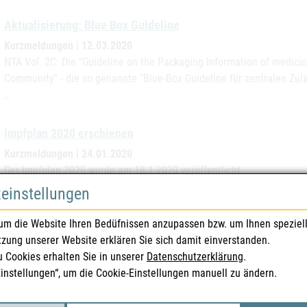
Aktualisierung: Blue Box Guideline
Kurzmeldungen | 12.03.2020
NTA Vol. 2C: Die "Guideline on the Packaging Information of medici
Community" - die so genannte "Blue-Box Guideline für zentralen Zul
…
Impfplan 2020 erschienen
Kurzmeldungen | 24.01.2020
Der Impfplan 2020 wurde am 18.1.2020 veröffentlicht.
zeinstellungen
Überprüfung von Ranitidin-haltigen Arzneimittel aufgrund 
um die Website Ihren Bedüfnissen anzupassen bzw. um Ihnen speziel
Sicherheitsinformation | Kurzmeldungen | 17.09.2019
tzung unserer Website erklären Sie sich damit einverstanden.
Maßnahmen auf EU Ebene Auf Anforderung der Europäischen Kommis
u Cookies erhalten Sie in unserer
Datenschutzerklärung
.
(European Medicines Agency, EMA) begonnen, Ranitidin-haltige Arzn
Einstellungen“, um die Cookie-Einstellungen manuell zu ändern.
Untersuchungen Verunreinigungen mit…