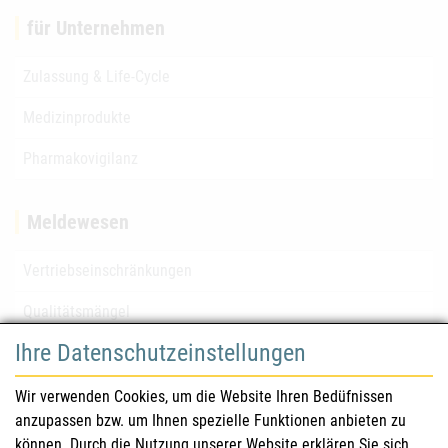
für Unternehmen
Zulassung & Life-Cycle
Medizinprodukte
Pharmakovigilanz
Meldewesen
Vertriebseinschränkungen
Qualitätsmängel
Ihre Datenschutzeinstellungen
für Gesundheitsberufe
Wir verwenden Cookies, um die Website Ihren Bedüfnissen
anzupassen bzw. um Ihnen spezielle Funktionen anbieten zu
Sicherheitsinformationen (DHPC)
können. Durch die Nutzung unserer Website erklären Sie sich