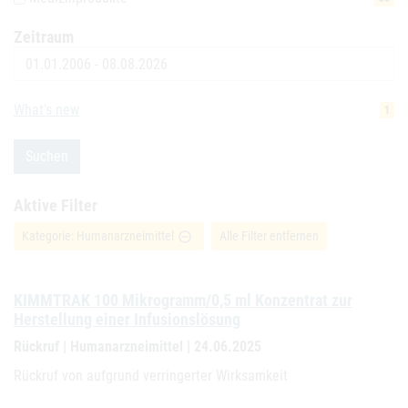
Zeitraum
Datum
What's new
1
Suchen
Aktive Filter
Kategorie: Humanarzneimittel
Alle Filter entfernen
remove_circle_outline
KIMMTRAK 100 Mikrogramm/0,5 ml Konzentrat zur
Herstellung einer Infusionslösung
Rückruf | Humanarzneimittel | 24.06.2025
Rückruf von aufgrund verringerter Wirksamkeit