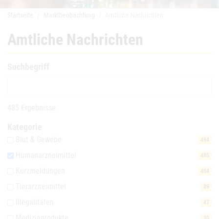
Startseite
Marktbeobachtung
Amtliche Nachrichten
Amtliche Nachrichten
Suchbegriff
485 Ergebnisse
Kategorie
Blut & Gewebe
494
Humanarzneimittel
485
Kurzmeldungen
404
Tierarzneimittel
89
Illegalitäten
47
Medizinprodukte
30