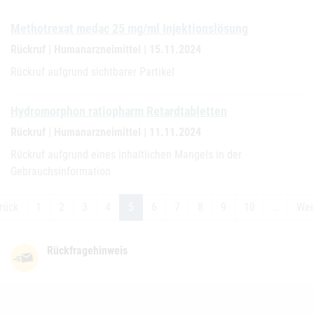
Methotrexat medac 25 mg/ml Injektionslösung
Rückruf | Humanarzneimittel | 15.11.2024
Rückruf aufgrund sichtbarer Partikel
Hydromorphon ratiopharm Retardtabletten
Rückruf | Humanarzneimittel | 11.11.2024
Rückruf aufgrund eines inhaltlichen Mangels in der
Gebrauchsinformation
rück
1
2
3
4
5
6
7
8
9
10
…
Wei
Rückfragehinweis