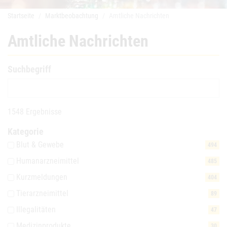
Startseite
Marktbeobachtung
Amtliche Nachrichten
Amtliche Nachrichten
Suchbegriff
1548 Ergebnisse
Kategorie
Blut & Gewebe
494
Humanarzneimittel
485
Kurzmeldungen
404
Tierarzneimittel
89
Illegalitäten
47
Medizinprodukte
30