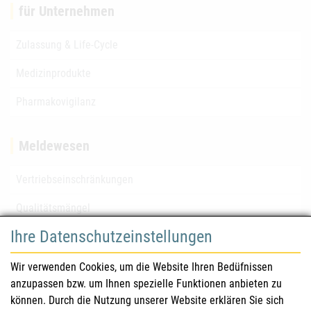
für Unternehmen
Zulassung & Life-Cycle
Medizinprodukte
Pharmakovigilanz
Meldewesen
Vertriebseinschränkungen
Qualitätsmängel
Ihre Datenschutzeinstellungen
für Gesundheitsberufe
Wir verwenden Cookies, um die Website Ihren Bedüfnissen
anzupassen bzw. um Ihnen spezielle Funktionen anbieten zu
Sicherheitsinformationen (DHPC)
können. Durch die Nutzung unserer Website erklären Sie sich