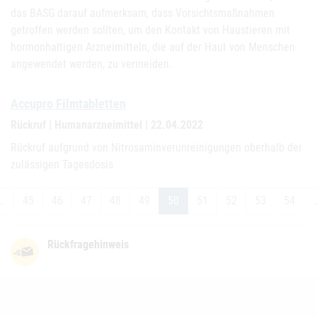
das BASG darauf aufmerksam, dass Vorsichtsmaßnahmen
getroffen werden sollten, um den Kontakt von Haustieren mit
hormonhaltigen Arzneimitteln, die auf der Haut von Menschen
angewendet werden, zu vermeiden.
Accupro Filmtabletten
Rückruf | Humanarzneimittel | 22.04.2022
Rückruf aufgrund von Nitrosaminverunreinigungen oberhalb der
zulässigen Tagesdosis
…
45
46
47
48
49
50
51
52
53
54
Rückfragehinweis