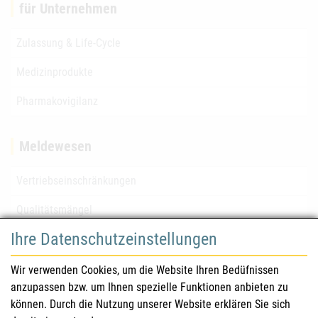
für Unternehmen
Zulassung & Life-Cycle
Medizinprodukte
Pharmakovigilanz
Meldewesen
Vertriebseinschränkungen
Qualitätsmängel
Ihre Datenschutzeinstellungen
für Gesundheitsberufe
Wir verwenden Cookies, um die Website Ihren Bedüfnissen
anzupassen bzw. um Ihnen spezielle Funktionen anbieten zu
Sicherheitsinformationen (DHPC)
können. Durch die Nutzung unserer Website erklären Sie sich