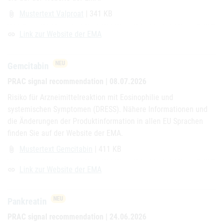
Mustertext Valproat
| 341 KB
attach_file
Link zur Website der EMA
link
NEU
Gemcitabin
PRAC signal recommendation | 08.07.2026
Risiko für Arzneimittelreaktion mit Eosinophilie und
systemischen Symptomen (DRESS). Nähere Informationen und
die Änderungen der Produktinformation in allen EU Sprachen
finden Sie auf der Website der EMA.
Mustertext Gemcitabin
| 411 KB
attach_file
Link zur Website der EMA
link
NEU
Pankreatin
PRAC signal recommendation | 24.06.2026