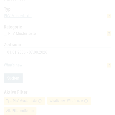
Typ
PhV-Mustertexte
7
Kategorie
PhV-Mustertexte
7
Zeitraum
Datum
What's new
7
Suchen
Aktive Filter
Typ: PhV-Mustertexte
What's new: What's new
remove_circle_outline
remove_circle_outline
Alle Filter entfernen