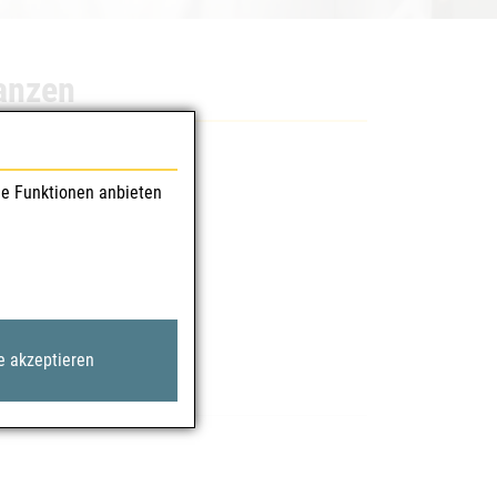
anzen
llen gemäß §76 AMG.
le Funktionen anbieten
e akzeptieren