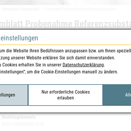
Formulare Arzneimittel
Formblatt Probenahme Referenzsubstanzen
mblatt Probenahme Referenzsubst
zeinstellungen
tt zur Substanzlieferung im Rahmen von Arzneimittelqualitätskontro
um die Website Ihren Bedüfnissen anzupassen bzw. um Ihnen speziel
Wirkstoff- und Konservierungsmittel
tzung unserer Website erklären Sie sich damit einverstanden.
Wirkstoffverunreinigungen
u Cookies erhalten Sie in unserer
Datenschutzerklärung
.
Substanzen für System Suitability Tests u. spezielle Reagenzien
Einstellungen“, um die Cookie-Einstellungen manuell zu ändern.
ar:
Formblatt Probenahme Referenzsubstanzen (F_L677)
PAA -
Analytik chemisch-pharmazeutische Arzneimittel
Nur erforderliche Cookies
tellungen
All
erlauben
lfeldstraße 191, 1220 Wien
Rückfragehinweis
basg.cpaa@basg.gv.at