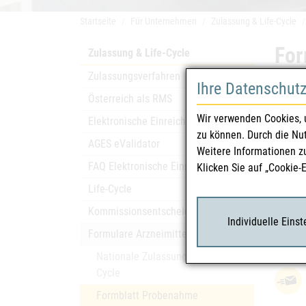
Startseite
Für Unternehmen
Zulassung & Life-Cycle
For
Zulassung & Life-Cycle
Zulassungsverfahren
Ihre Datenschut
Beibla
Österreich als RMS
Wir verwenden Cookies, 
Elektronische Einreichung
zu können. Durch die Nu
AGES eValidator
Weitere Informationen z
FAQ Elektronische Einreichung
Klicken Sie auf „Cookie-
Formul
Life-Cycle
BGA/C
Kommissionsentscheidungen
Individuelle Eins
Formulare Arzneimittel
Sparge
Nationale Zulassung und Life-
Cycle
Formblatt Probenahme