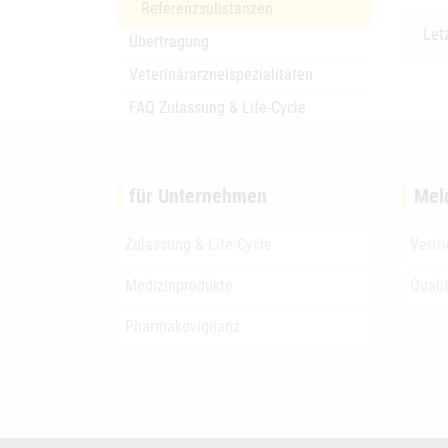
Referenzsubstanzen
Let
Übertragung
Veterinärarzneispezialitäten
FAQ Zulassung & Life-Cycle
für Unternehmen
Mel
Zulassung & Life-Cycle
Vertr
Medizinprodukte
Quali
Pharmakovigilanz