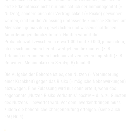
erste Erkenntnisse nicht nur hinsichtlich der Immunogenität (=
Nutzen), sondern auch der Verträglichkeit (= Risiko) gewonnen
werden, sind für die Zulassung umfassende klinische Studien am
Menschen gemäß den gesetzlichen und wissenschaftlichen
Anforderungen durchzuführen. Hierbei variiert die
Probandenzahl zwischen in etwa 1.000 und 70.000, je nachdem,
ob es sich um einen bereits weitgehend bekannten (z. B.
Tetanus) oder um einen hochinnovativen neuen Impfstoff (z. B.
Rotaviren, Meningokokken Serotyp B) handelt.
Die Aufgabe der Behörde ist es, den Nutzen (= Verhinderung
einer Krankheit) gegen das Risiko (= mögliche Nebenwirkungen)
abzuwägen. Eine Zulassung wird nur dann erteilt, wenn das
sogenannte „Nutzen-Risiko-Verhältnis“ positiv – d. h. zu Gunsten
des Nutzens - bewertet wird. Vor dem Inverkehrbringen muss
zudem die behördliche Chargenprüfung erfolgen. (siehe auch
FAQ Nr. 4)