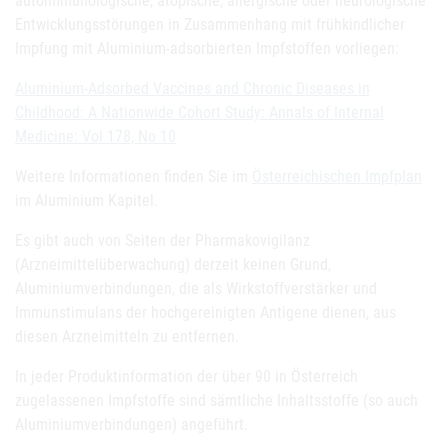
autoimmunologische, atopische, allergische oder neurologische
Entwicklungsstörungen in Zusammenhang mit frühkindlicher
Impfung mit Aluminium-adsorbierten Impfstoffen vorliegen:
Aluminium-Adsorbed Vaccines and Chronic Diseases in
Childhood: A Nationwide Cohort Study: Annals of Internal
Medicine: Vol 178, No 10
Weitere Informationen finden Sie im
Österreichischen Impfplan
im Aluminium Kapitel.
Es gibt auch von Seiten der Pharmakovigilanz
(Arzneimittelüberwachung) derzeit keinen Grund,
Aluminiumverbindungen, die als Wirkstoffverstärker und
Immunstimulans der hochgereinigten Antigene dienen, aus
diesen Arzneimitteln zu entfernen.
In jeder Produktinformation der über 90 in Österreich
zugelassenen Impfstoffe sind sämtliche Inhaltsstoffe (so auch
Aluminiumverbindungen) angeführt.