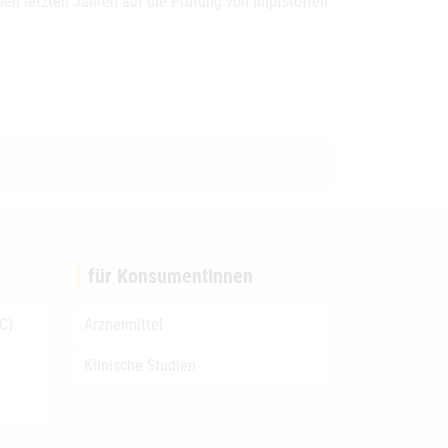
en letzten Jahren auf die Prüfung von Impfstoffen
für KonsumentInnen
C)
Arzneimittel
Klinische Studien