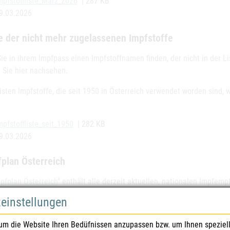
mpfstoffliste_März_2026
| 287 KB
9.03.2026
e der nicht mehr zugelassenen Impfstoffe
ie in ihrem Impfpass einen Impfstoffnamen finden, der nicht in der Li
 Sie hier nachsehen.
sten Impfstoffe, die seit 1950 in Österreich verwendet worden sind, w
mpfstoffliste_seit_1950
| 282 KB
9.03.2026
plan Österreich
pfplan Österreich
" enthält alle derzeit aktuellen, nationalen Impfem
Influenza und COVID-19.
zeinstellungen
ktionen und Nebenwirkungen nach Impfungen
um die Website Ihren Bedüfnissen anzupassen bzw. um Ihnen speziel