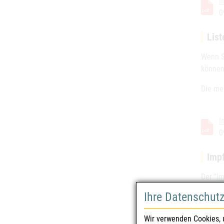
I
0
List
Wenn S
können
Die mei
I
0
Impf
Der "
Im
gegen 
Ihre Datenschut
Rea
Wir verwenden Cookies, 