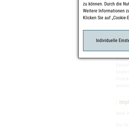
zu können. Durch die Nu
Kaum e
Weitere Informationen z
liegt e
Klicken Sie auf „Cookie-
andere
Unsich
auch I
Individuelle Eins
Inform
In die
Kausal
(insbe
Produk
anschau
Imp
Neue W
Das Ge