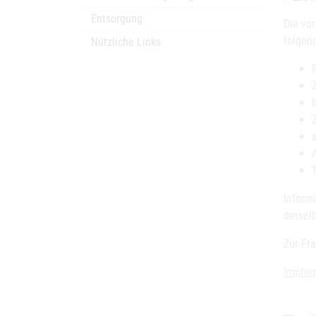
Entsorgung
Die vo
folgen
Nützliche Links
Inform
derselb
Zur Fra
Impfem