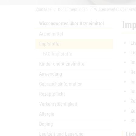
Startseite
Konsument:innen
Wissenswertes über Arzn
Imp
Wissenswertes über Arzneimittel
Arzneimittel
Li
Impfstoffe
Li
FAQ Impfstoffe
Im
Kinder und Arzneimittel
Re
Anwendung
Im
Gebrauchsinformation
Im
Rezeptpflicht
Zu
Verkehrstüchtigkeit
Zu
Allergie
St
Doping
List
Laufzeit und Lagerung