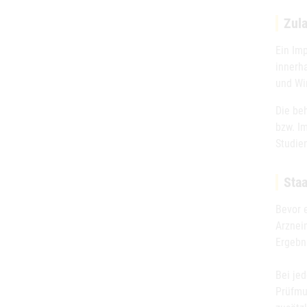
Zul
Ein Im
innerh
und Wir
Die be
bzw. I
Studie
Sta
Bevor 
Arznei
Ergebn
Bei jed
Prüfmu