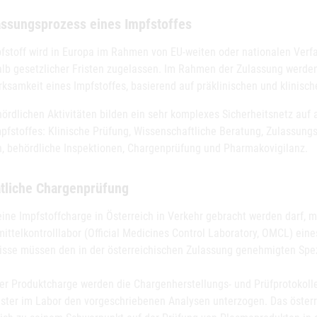
assungsprozess eines Impfstoffes
pfstoff wird in Europa im Rahmen von EU-weiten oder nationalen Verf
alb gesetzlicher Fristen zugelassen. Im Rahmen der Zulassung werden 
ksamkeit eines Impfstoffes, basierend auf präklinischen und klinisch
hördlichen Aktivitäten bilden ein sehr komplexes Sicherheitsnetz auf
mpfstoffes: Klinische Prüfung, Wissenschaftliche Beratung, Zulassungs
n, behördliche Inspektionen, Chargenprüfung und Pharmakovigilanz.
atliche Chargenprüfung
eine Impfstoffcharge in Österreich in Verkehr gebracht werden darf, 
mittelkontrolllabor (Official Medicines Control Laboratory, OMCL) ei
isse müssen den in der österreichischen Zulassung genehmigten Spez
er Produktcharge werden die Chargenherstellungs- und Prüfprotokolle 
ster im Labor den vorgeschriebenen Analysen unterzogen. Das öste