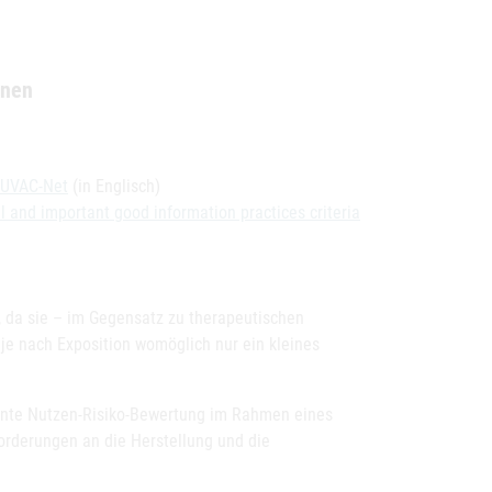
onen
EUVAC-Net
(in Englisch)
 and important good information practices criteria
, da sie – im Gegensatz zu therapeutischen
je nach Exposition womöglich nur ein kleines
annte Nutzen-Risiko-Bewertung im Rahmen eines
orderungen an die Herstellung und die