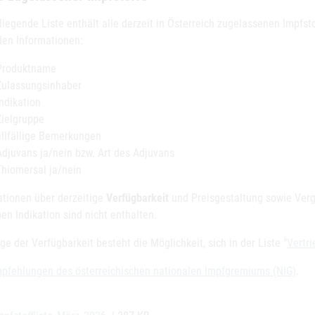
rliegende Liste enthält alle derzeit in Österreich zugelassenen Impfs
den Informationen:
Produktname
Zulassungsinhaber
Indikation
Zielgruppe
allfällige Bemerkungen
Adjuvans ja/nein bzw. Art des Adjuvans
Thiomersal ja/nein
ationen über derzeitige
Verfügbarkeit
und Preisgestaltung sowie Verg
en Indikation sind nicht enthalten.
ge der Verfügbarkeit besteht die Möglichkeit, sich in der Liste "
Vertr
pfehlungen des österreichischen nationalen Impfgremiums (NIG)
.