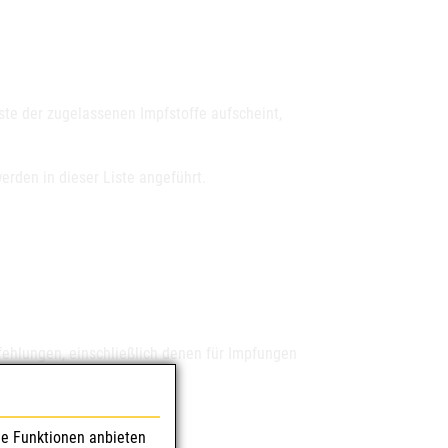
ste der zugelassenen Impfstoffe aufscheint,
erden in dieser Liste angeführt.
pfehlungen, einschließlich denen für Impfungen
le Funktionen anbieten