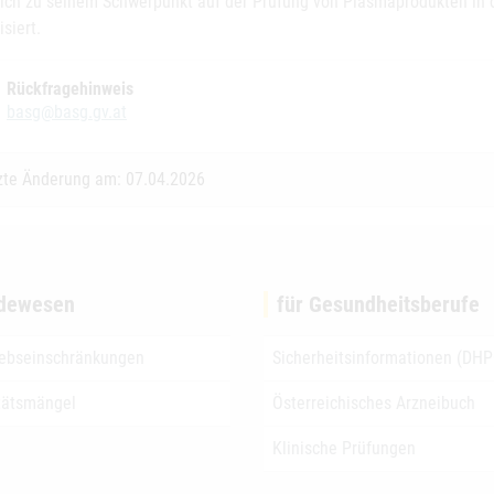
lich zu seinem Schwerpunkt auf der Prüfung von Plasmaprodukten in d
isiert.
Rückfragehinweis
basg@basg.gv.at
zte Änderung am: 07.04.2026
dewesen
für Gesundheitsberufe
iebseinschränkungen
Sicherheitsinformationen (DHP
tätsmängel
Österreichisches Arzneibuch
Klinische Prüfungen