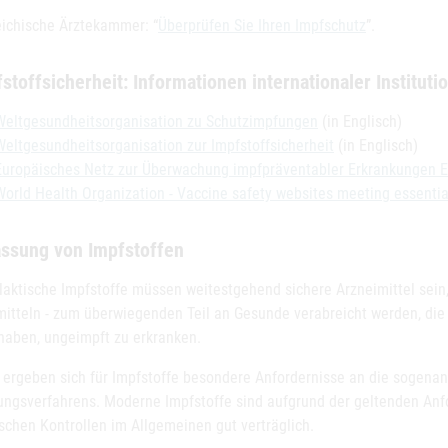
eichische Ärztekammer: “
Überprüfen Sie Ihren Impfschutz
”.
stoffsicherheit: Informationen internationaler Instituti
Weltgesundheitsorganisation zu Schutzimpfungen
(in Englisch)
Weltgesundheitsorganisation zur Impfstoffsicherheit
(in Englisch)
Europäisches Netz zur Überwachung impfpräventabler Erkrankungen 
World Health Organization - Vaccine safety websites meeting essential
assung von Impfstoffen
laktische Impfstoffe müssen weitestgehend sichere Arzneimittel sein
mitteln - zum überwiegenden Teil an Gesunde verabreicht werden, die 
 haben, ungeimpft zu erkranken.
 ergeben sich für Impfstoffe besondere Anfordernisse an die sogen
ungsverfahrens. Moderne Impfstoffe sind aufgrund der geltenden Anf
schen Kontrollen im Allgemeinen gut verträglich.