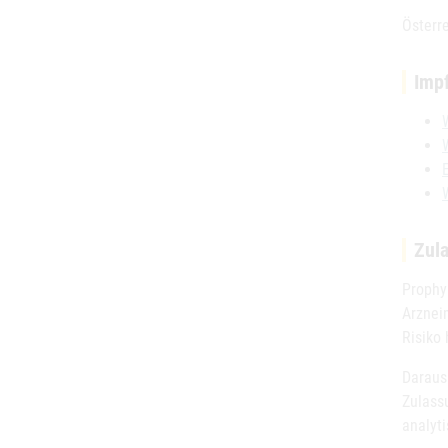
Österr
Impf
Zul
Prophy
Arznei
Risiko
Daraus
Zulass
analyti