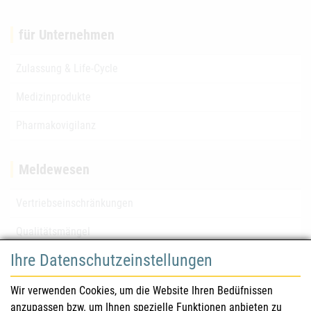
für Unternehmen
Zulassung & Life-Cycle
Medizinprodukte
Pharmakovigilanz
Meldewesen
Vertriebseinschränkungen
Qualitätsmängel
Ihre Datenschutzeinstellungen
für Gesundheitsberufe
Wir verwenden Cookies, um die Website Ihren Bedüfnissen
anzupassen bzw. um Ihnen spezielle Funktionen anbieten zu
Sicherheitsinformationen (DHPC)