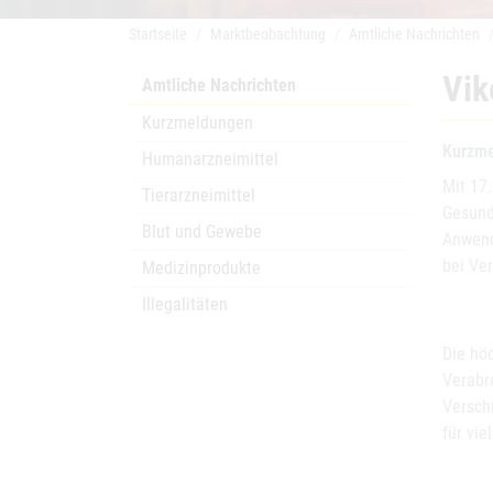
Startseite
Marktbeobachtung
Amtliche Nachrichten
Vik
Amtliche Nachrichten
Kurzmeldungen
Kurzme
Humanarzneimittel
Mit 17
Tierarzneimittel
Gesundh
Blut und Gewebe
Anwend
bei Ve
Medizinprodukte
Illegalitäten
Die hö
Verabr
Versch
für vie