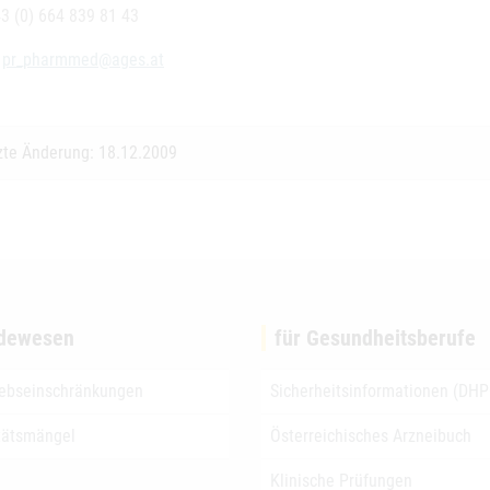
43 (0) 664 839 81 43
:
pr_pharmmed@ages.at
zte Änderung: 18.12.2009
dewesen
für Gesundheitsberufe
iebseinschränkungen
Sicherheitsinformationen (DHP
tätsmängel
Österreichisches Arzneibuch
Klinische Prüfungen