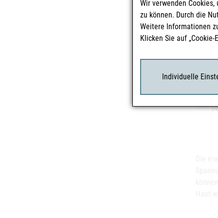
Wir verwenden Cookies, 
Stark
zu können. Durch die Nu
Diarr
Weitere Informationen z
Blutu
Klicken Sie auf „Cookie-
Verzö
*Studie
* Stud
Individuelle Eins
** In S
*** In 
**** De
Die er
Spannu
können
Haut w