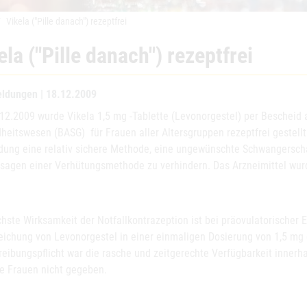
Vikela ("Pille danach") rezeptfrei
ela ("Pille danach") rezeptfrei
ldungen | 18.12.2009
.12.2009 wurde Vikela 1,5 mg -Tablette (Levonorgestel) per Bescheid
eitswesen (BASG) für Frauen aller Altersgruppen rezeptfrei gestellt. 
ung eine relativ sichere Methode, eine ungewünschte Schwangersch
rsagen einer Verhütungsmethode zu verhindern. Das Arzneimittel wur
chste Wirksamkeit der Notfallkontrazeption ist bei präovulatorische
eichung von Levonorgestel in einer einmaligen Dosierung von 1,5 mg 
reibungspflicht war die rasche und zeitgerechte Verfügbarkeit inner
le Frauen nicht gegeben.