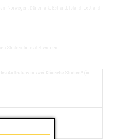
den, Norwegen, Dänemark, Estland, Island, Lettland,
chen Studien berichtet wurden.
des Auftretens in zwei Klinische Studien* (in