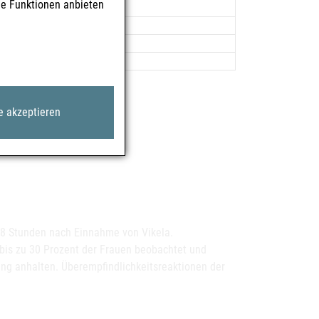
le Funktionen anbieten
e akzeptieren
8 Stunden nach Einnahme von Vikela.
bis zu 30 Prozent der Frauen beobachtet und
ng anhalten. Überempfindlichkeitsreaktionen der