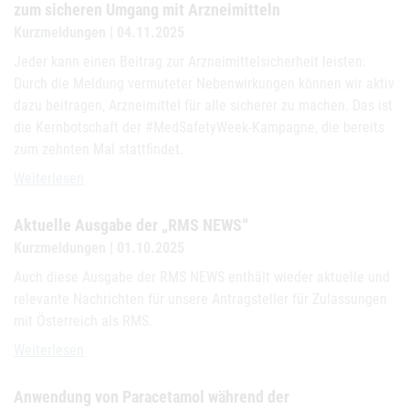
zum sicheren Umgang mit Arzneimitteln
Kurzmeldungen | 04.11.2025
Jeder kann einen Beitrag zur Arzneimittelsicherheit leisten:
Durch die Meldung vermuteter Nebenwirkungen können wir aktiv
dazu beitragen, Arzneimittel für alle sicherer zu machen. Das ist
die Kernbotschaft der #MedSafetyWeek-Kampagne, die bereits
zum zehnten Mal stattfindet.
#MedSafetyWeek 2025 - Österreich beteiligt sich an weltweiter K
Weiterlesen
Aktuelle Ausgabe der „RMS NEWS“
Kurzmeldungen | 01.10.2025
Auch diese Ausgabe der RMS NEWS enthält wieder aktuelle und
relevante Nachrichten für unsere Antragsteller für Zulassungen
mit Österreich als RMS.
Aktuelle Ausgabe der „RMS NEWS“
Weiterlesen
Anwendung von Paracetamol während der