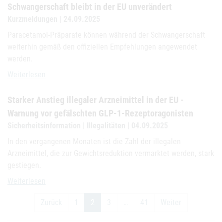
Schwangerschaft bleibt in der EU unverändert
Kurzmeldungen | 24.09.2025
Paracetamol-Präparate können während der Schwangerschaft
weiterhin gemäß den offiziellen Empfehlungen angewendet
werden.
Anwendung von Paracetamol während der Schwangerschaft bleibt i
Weiterlesen
Starker Anstieg illegaler Arzneimittel in der EU -
Warnung vor gefälschten GLP-1-Rezeptoragonisten
Sicherheitsinformation | Illegalitäten | 04.09.2025
In den vergangenen Monaten ist die Zahl der illegalen
Arzneimittel, die zur Gewichtsreduktion vermarktet werden, stark
gestiegen.
Starker Anstieg illegaler Arzneimittel in der EU - Warnung vor gef
Weiterlesen
Zurück
1
2
3
…
41
Weiter