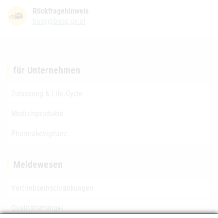
Rückfragehinweis
basg@basg.gv.at
für Unternehmen
Zulassung & Life-Cycle
Medizinprodukte
Pharmakovigilanz
Meldewesen
Vertriebseinschränkungen
Qualitätsmängel