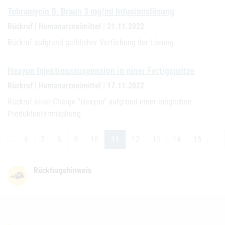
Tobramycin B. Braun 3 mg/ml Infusionslösung
Rückruf | Humanarzneimittel | 21.11.2022
Rückruf aufgrund gelblicher Verfärbung der Lösung
Hexyon Injektionssuspension in einer Fertigspritze
Rückruf | Humanarzneimittel | 17.11.2022
Rückruf einer Charge "Hexyon" aufgrund einer möglichen
Produktuntermischung
…
6
7
8
9
10
11
12
13
14
15
…
Rückfragehinweis