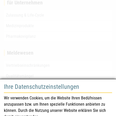
für Unternehmen
Zulassung & Life-Cycle
Medizinprodukte
Pharmakovigilanz
Meldewesen
Vertriebseinschränkungen
Qualitätsmängel
Ihre Datenschutzeinstellungen
für Gesundheitsberufe
Wir verwenden Cookies, um die Website Ihren Bedüfnissen
anzupassen bzw. um Ihnen spezielle Funktionen anbieten zu
Sicherheitsinformationen (DHPC)
können. Durch die Nutzung unserer Website erklären Sie sich
Österreichisches Arzneibuch