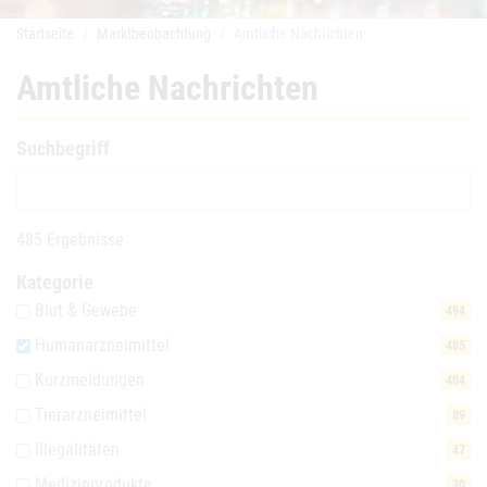
Startseite
Marktbeobachtung
Amtliche Nachrichten
Amtliche Nachrichten
Suchbegriff
485 Ergebnisse
Kategorie
Blut & Gewebe
494
Humanarzneimittel
485
Kurzmeldungen
404
Tierarzneimittel
89
Illegalitäten
47
Medizinprodukte
30