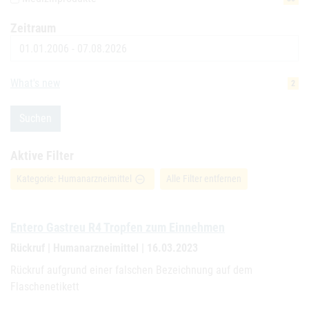
Zeitraum
Datum
What's new
2
Suchen
Aktive Filter
Kategorie: Humanarzneimittel
Alle Filter entfernen
remove_circle_outline
Entero Gastreu R4 Tropfen zum Einnehmen
Rückruf | Humanarzneimittel | 16.03.2023
Rückruf aufgrund einer falschen Bezeichnung auf dem
Flaschenetikett