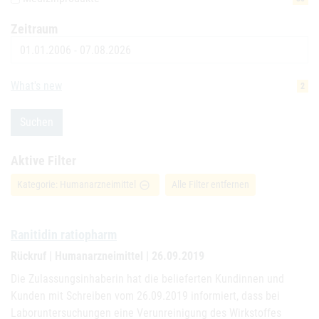
Zeitraum
Datum
What's new
2
Suchen
Aktive Filter
Kategorie: Humanarzneimittel
Alle Filter entfernen
remove_circle_outline
Ranitidin ratiopharm
Rückruf | Humanarzneimittel | 26.09.2019
Die Zulassungsinhaberin hat die belieferten Kundinnen und
Kunden mit Schreiben vom 26.09.2019 informiert, dass bei
Laboruntersuchungen eine Verunreinigung des Wirkstoffes