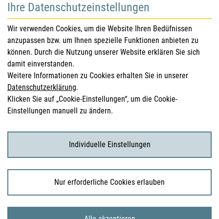
Ihre Datenschutzeinstellungen
für Gesundheitsberufe
Wir verwenden Cookies, um die Website Ihren Bedüfnissen
anzupassen bzw. um Ihnen spezielle Funktionen anbieten zu
Sicherheitsinformationen (DHPC)
können. Durch die Nutzung unserer Website erklären Sie sich
Österreichisches Arzneibuch
damit einverstanden.
Weitere Informationen zu Cookies erhalten Sie in unserer
Klinische Prüfungen
Datenschutzerklärung
.
Klicken Sie auf „Cookie-Einstellungen“, um die Cookie-
Einstellungen manuell zu ändern.
für KonsumentInnen
Arzneimittel
Individuelle Einstellungen
Klinische Studien
Nur erforderliche Cookies erlauben
© 2026 Bundesamt für Sicherheit im Gesundheitswesen
Alle akzeptieren