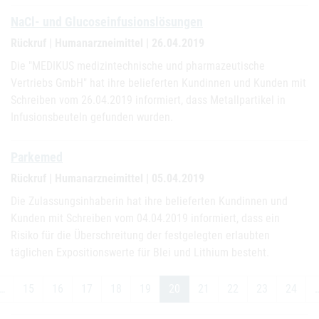
NaCl- und Glucoseinfusionslösungen
Rückruf | Humanarzneimittel | 26.04.2019
Die "MEDIKUS medizintechnische und pharmazeutische
Vertriebs GmbH" hat ihre belieferten Kundinnen und Kunden mit
Schreiben vom 26.04.2019 informiert, dass Metallpartikel in
Infusionsbeuteln gefunden wurden.
Parkemed
Rückruf | Humanarzneimittel | 05.04.2019
Die Zulassungsinhaberin hat ihre belieferten Kundinnen und
Kunden mit Schreiben vom 04.04.2019 informiert, dass ein
Risiko für die Überschreitung der festgelegten erlaubten
täglichen Expositionswerte für Blei und Lithium besteht.
…
15
16
17
18
19
20
21
22
23
24