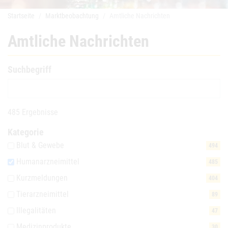
Startseite
Marktbeobachtung
Amtliche Nachrichten
Amtliche Nachrichten
Suchbegriff
485 Ergebnisse
Kategorie
Blut & Gewebe
494
Humanarzneimittel
485
Kurzmeldungen
404
Tierarzneimittel
89
Illegalitäten
47
Medizinprodukte
30