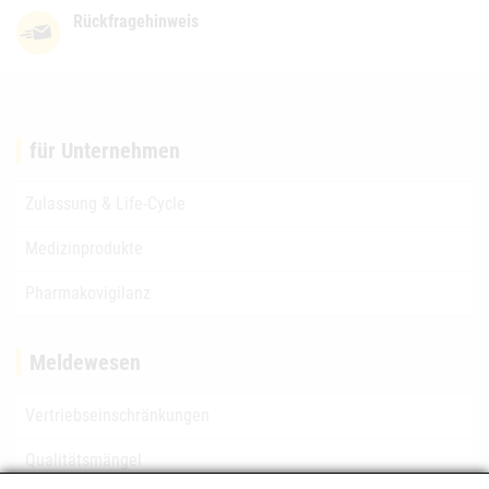
Rückfragehinweis
für Unternehmen
Zulassung & Life-Cycle
Medizinprodukte
Pharmakovigilanz
Meldewesen
Vertriebseinschränkungen
Qualitätsmängel