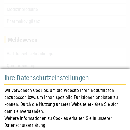
Medizinprodukte
Pharmakovigilanz
Meldewesen
Vertriebseinschränkungen
Qualitätsmängel
Ihre Datenschutzeinstellungen
für Gesundheitsberufe
Wir verwenden Cookies, um die Website Ihren Bedüfnissen
anzupassen bzw. um Ihnen spezielle Funktionen anbieten zu
Sicherheitsinformationen (DHPC)
können. Durch die Nutzung unserer Website erklären Sie sich
Österreichisches Arzneibuch
damit einverstanden.
Weitere Informationen zu Cookies erhalten Sie in unserer
Klinische Prüfungen
Datenschutzerklärung
.