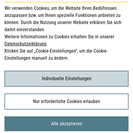
für Gesundheitsberufe
Wir verwenden Cookies, um die Website Ihren Bedüfnissen
anzupassen bzw. um Ihnen spezielle Funktionen anbieten zu
Sicherheitsinformationen (DHPC)
können. Durch die Nutzung unserer Website erklären Sie sich
Österreichisches Arzneibuch
damit einverstanden.
Weitere Informationen zu Cookies erhalten Sie in unserer
Klinische Prüfungen
Datenschutzerklärung
.
Klicken Sie auf „Cookie-Einstellungen“, um die Cookie-
Einstellungen manuell zu ändern.
für KonsumentInnen
Arzneimittel
Individuelle Einstellungen
Klinische Studien
Nur erforderliche Cookies erlauben
© 2026 Bundesamt für Sicherheit im Gesundheitswesen
Alle akzeptieren
Sitemap
Impressum