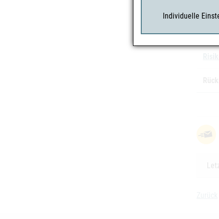
Char
Individuelle Eins
Risi
Rück
Let
Zurück