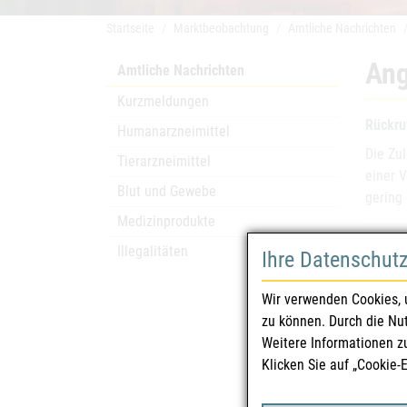
Startseite
Marktbeobachtung
Amtliche Nachrichten
Ang
Amtliche Nachrichten
Kurzmeldungen
Rückru
Humanarzneimittel
Die Zu
Tierarzneimittel
einer 
Blut und Gewebe
gering 
Medizinprodukte
Arzn
Illegalitäten
Ihre Datenschut
Zula
Wir verwenden Cookies, 
zu können. Durch die Nu
Phar
Weitere Informationen z
Klicken Sie auf „Cookie-
Zula