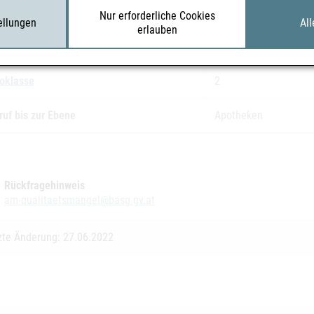
gennummer(n)
Charge, Verfalldatum
Nur erforderliche Cookies
tellungen
All
erlauben
B27754, 30.09.2023
B28186, 31.08.2024
koklasse
2
ruf bis zur Ebene
Apotheken
Rückfragehinweis
am-qualitaetsmangel@basg.gv.at
zte Änderung: 27.06.2022