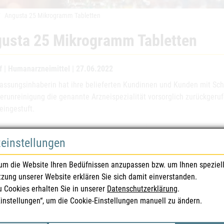
Angusta 25 Mikrogramm Tabletten
usta 25 Mikrogramm Tabletten
f | Humanarzneimittel | 27.06.2022
lassungsinhaberin hat ihre belieferten Kundinnen und Kunden mit Sch
Verunreinigung die genannte Arzneispezialität vorsorglich zurückgeruf
eingestuft.
eispezialitäten
Angusta 25 Mikrogra
zeinstellungen
ssungsnummer(n)
140316
um die Website Ihren Bedüfnissen anzupassen bzw. um Ihnen speziel
tzung unserer Website erklären Sie sich damit einverstanden.
mazentralnummer
4984654
u Cookies erhalten Sie in unserer
Datenschutzerklärung
.
Einstellungen“, um die Cookie-Einstellungen manuell zu ändern.
ssungsinhaberIn
Norgine B.V.