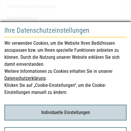
Vertriebseinschränkungen
Qualitätsmängel
Ihre Datenschutzeinstellungen
für Gesundheitsberufe
Wir verwenden Cookies, um die Website Ihren Bedüfnissen
anzupassen bzw. um Ihnen spezielle Funktionen anbieten zu
Sicherheitsinformationen (DHPC)
können. Durch die Nutzung unserer Website erklären Sie sich
Österreichisches Arzneibuch
damit einverstanden.
Weitere Informationen zu Cookies erhalten Sie in unserer
Klinische Prüfungen
Datenschutzerklärung
.
Klicken Sie auf „Cookie-Einstellungen“, um die Cookie-
Einstellungen manuell zu ändern.
für KonsumentInnen
Arzneimittel
Individuelle Einstellungen
Klinische Studien