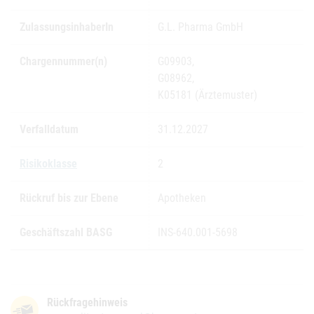
ZulassungsinhaberIn
G.L. Pharma GmbH
Chargennummer(n)
G09903,
G08962,
K05181 (Ärztemuster)
Verfalldatum
31.12.2027
Risikoklasse
2
Rückruf bis zur Ebene
Apotheken
Geschäftszahl BASG
INS-640.001-5698
Rückfragehinweis