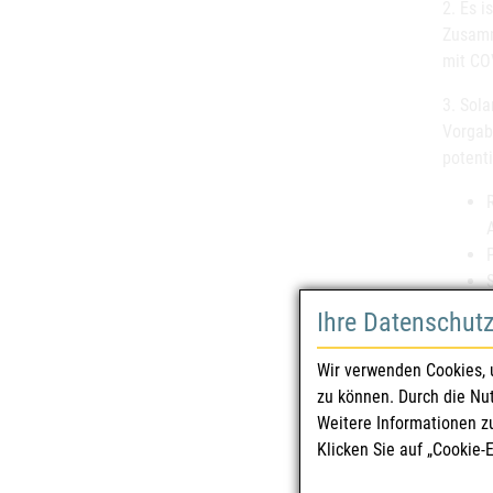
2. Es i
Zusamm
mit CO
3. Sol
Vorgab
potent
Ihre Datenschut
sind f
Für Öst
Wir verwenden Cookies, 
zu können. Durch die Nu
Weitere Informationen z
Klicken Sie auf „Cookie-