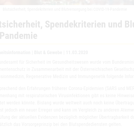
Blutsicherheit, Spendekriterien und Blutversorgung bei COVID-19-Pandemie
tsicherheit, Spendekriterien und B
-Pandemie
heitsinformation | Blut & Gewebe | 11.03.2020
ndesamt für Sicherheit im Gesundheitswesen wurde vom Bundesminist
entenschutz in Zusammenarbeit mit der Österreichischen Gesellscha
usionmedizin, Regenerative Medizin und Immungenetik folgende Inform
sprechend den Erfahrungen früherer Corona-Epidemien (SARS und MERS
enhang mit respiratorischen Virusinfektionen gibt es keine Hinweise
itet werden könnte. Bislang wurde weltweit auch noch keine Übertra
ist jedoch ein neuer Erreger und kann im Vergleich zu anderen Atemw
üfung der aktuellen Evidenzen bezüglich möglicher Übertragbarkeit du
ätzlich das Vorsorgeprinzip bei den Blutspendediensten gelten.