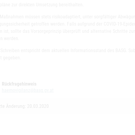
lpläne zur direkten Umsetzung bereithalten.
e Maßnahmen müssen stets risikoadaptiert, unter sorgfältiger Abwägu
gungssicherheit getroffen werden. Falls aufgrund der COVID-19-Epide
n ist, sollte das Vorsorgeprinzip überprüft und alternative Schritte z
n werden.
 Schreiben entspricht dem aktuellen Informationsstand des BASG. Sob
t gegeben.
Rückfragehinweis
haemovigilanz@basg.gv.at
zte Änderung: 20.03.2020