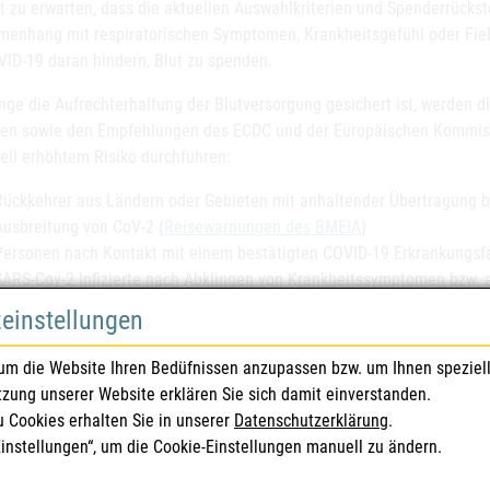
st zu erwarten, dass die aktuellen Auswahlkriterien und Spenderrücks
enhang mit respiratorischen Symptomen, Krankheitsgefühl oder Fie
VID-19 daran hindern, Blut zu spenden.
ange die Aufrechterhaltung der Blutversorgung gesichert ist, werden 
en sowie den Empfehlungen des ECDC und der Europäischen Kommiss
iell erhöhtem Risiko durchführen:
Rückkehrer aus Ländern oder Gebieten mit anhaltender Übertragung b
Ausbreitung von CoV-2 (
Reisewarnungen des BMEIA
)
Personen nach Kontakt mit einem bestätigten COVID-19 Erkrankungsfa
SARS-Cov-2 Infizierte nach Abklingen von Krankheitssymptomen bzw. 
zeinstellungen
ür mindestens 14 Tage (ECDC) zurückzustellen.
erreich selbst erfolgt die Einteilung in Risikogebiete folgendermaßen
um die Website Ihren Bedüfnissen anzupassen bzw. um Ihnen speziel
tzung unserer Website erklären Sie sich damit einverstanden.
Risikogebiet ist eine Region mit fortgesetzter Übertragung von Mens
u Cookies erhalten Sie in unserer
Datenschutzerklärung
.
Sozialministeriums
)
Einstellungen“, um die Cookie-Einstellungen manuell zu ändern.
Die Eingrenzung des Risikogebiets erfolgt anhand der aktuellen Infekt
Wenn klar begrenzt auf eine Gemeinde: Gemeindegebiet.