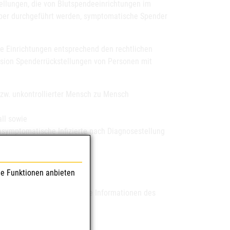
tellungen, die von Blutspendeeinrichtungen im
ber durchgeführt werden, symptomatische Spender
die Einrichtungen entsprechend den rechtlichen
ion Spenderrückstellungen von Personen mit
zw. unkontrollierter Mensch zu Mensch
ll sowie
asymptomatische Infizierte nach Diagnosestellung
:
le Funktionen anbieten
ch zu Mensch (siehe dazu die Informationen des
ionszahlen: