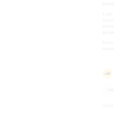
Notfal
5. All
Versor
erhalte
gezoge
Dieses
bekann
Let
Zurück