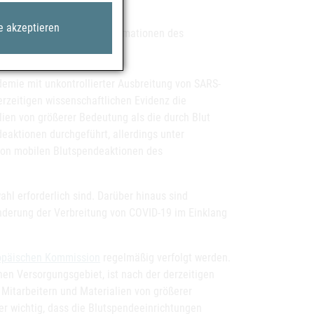
e akzeptieren
Bezirk (siehe dazu die Informationen des
rt.
emie mit unkontrollierter Ausbreitung von SARS-
rzeitigen wissenschaftlichen Evidenz die
ien von größerer Bedeutung als die durch Blut
aktionen durchgeführt, allerdings unter
on mobilen Blutspendeaktionen des
ahl erforderlich sind. Darüber hinaus sind
erung der Verbreitung von COVID-19 im Einklang
.
opäischen Kommission
regelmäßig verfolgt werden.
nen Versorgungsgebiet, ist nach der derzeitigen
 Mitarbeitern und Materialien von größerer
er wichtig, dass die Blutspendeeinrichtungen