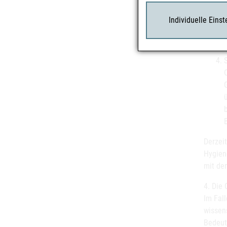
Individuelle Eins
Derzeit
Hygien
mit den
4. Die
Im Fal
wissen
Bedeut