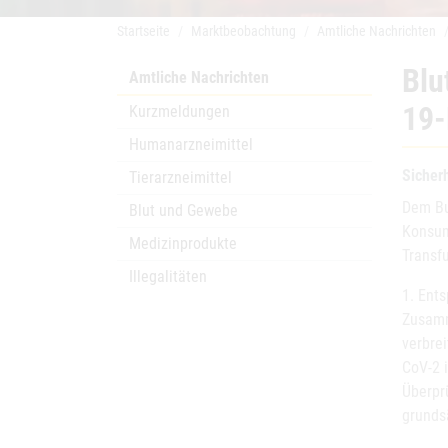
Startseite
Marktbeobachtung
Amtliche Nachrichten
Blu
Amtliche Nachrichten
19
Kurzmeldungen
Humanarzneimittel
Sicher
Tierarzneimittel
Dem Bu
Blut und Gewebe
Konsum
Medizinprodukte
Transf
Illegalitäten
1. Ent
Zusamm
verbre
CoV-2 
Überpr
grunds