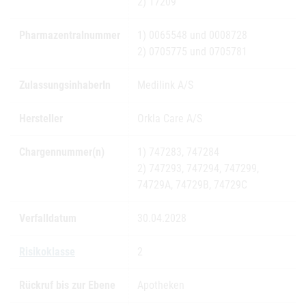
2) 17209
Pharmazentralnummer
1) 0065548 und 0008728
2) 0705775 und 0705781
ZulassungsinhaberIn
Medilink A/S
Hersteller
Orkla Care A/S
Chargennummer(n)
1) 747283, 747284
2) 747293, 747294, 747299,
74729A, 74729B, 74729C
Verfalldatum
30.04.2028
Risikoklasse
2
Rückruf bis zur Ebene
Apotheken