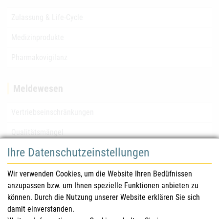
Zulassung & Life-Cycle
Medizinprodukte
Pharmakovigilanz
Meldewesen
Vertriebseinschränkungen
Qualitätsmängel
Ihre Datenschutzeinstellungen
für Gesundheitsberufe
Wir verwenden Cookies, um die Website Ihren Bedüfnissen
anzupassen bzw. um Ihnen spezielle Funktionen anbieten zu
Sicherheitsinformationen (DHPC)
können. Durch die Nutzung unserer Website erklären Sie sich
Österreichisches Arzneibuch
damit einverstanden.