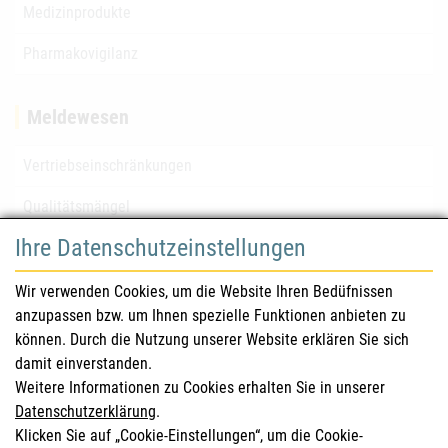
Medizinprodukte
Pharmakovigilanz
Meldewesen
Vertriebseinschränkungen
Qualitätsmängel
Ihre Datenschutzeinstellungen
für Gesundheitsberufe
Wir verwenden Cookies, um die Website Ihren Bedüfnissen
anzupassen bzw. um Ihnen spezielle Funktionen anbieten zu
Sicherheitsinformationen (DHPC)
können. Durch die Nutzung unserer Website erklären Sie sich
Österreichisches Arzneibuch
damit einverstanden.
Weitere Informationen zu Cookies erhalten Sie in unserer
Klinische Prüfungen
Datenschutzerklärung
.
Klicken Sie auf „Cookie-Einstellungen“, um die Cookie-