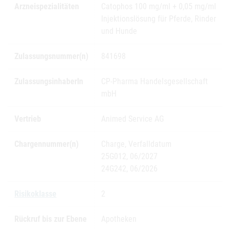
Arzneispezialitäten
Catophos 100 mg/ml + 0,05 mg/ml
Injektionslösung für Pferde, Rinder
und Hunde
Zulassungsnummer(n)
841698
ZulassungsinhaberIn
CP-Pharma Handelsgesellschaft
mbH
Vertrieb
Animed Service AG
Chargennummer(n)
Charge, Verfalldatum
25G012, 06/2027
24G242, 06/2026
Risikoklasse
2
Rückruf bis zur Ebene
Apotheken