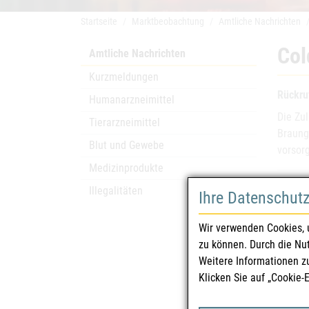
Startseite
Marktbeobachtung
Amtliche Nachrichten
Col
Amtliche Nachrichten
Kurzmeldungen
Rückru
Humanarzneimittel
Die Zu
Tierarzneimittel
Braung
Blut und Gewebe
vorsor
Medizinprodukte
Arzn
Illegalitäten
Ihre Datenschut
Zula
Wir verwenden Cookies, 
zu können. Durch die Nu
Phar
Weitere Informationen z
Klicken Sie auf „Cookie-
Zula