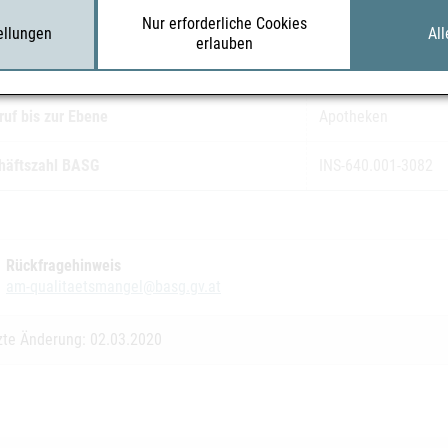
gennummer(n)
8234, 8235, 8236
Nur erforderliche Cookies
tellungen
All
erlauben
koklasse
2
ruf bis zur Ebene
Apotheken
häftszahl BASG
INS-640.001-3082
Rückfragehinweis
am-qualitaetsmangel@basg.gv.at
zte Änderung: 02.03.2020