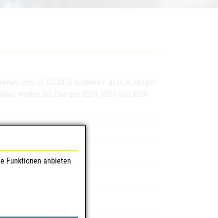
reiben vom 02.03.2020 informiert, dass in einigen
 Daher werden die Chargen 8234, 8235 und 8236
pfen
le Funktionen anbieten
mittel GmbH