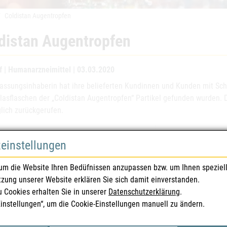
Coldistan Augentropfen
distan Augentropfen
f | Humanarzneimittel | 03.03.2020
lassungsinhaberin hat ihre belieferten Kundinnen und Kunden mit Sch
lasflaschen der „Coldistan Augentropfen“ Partikel gefunden wurden.
glich zurückgerufen.
eispezialitäten
Coldistan Augentro
zeinstellungen
ssungsnummer(n)
17356
um die Website Ihren Bedüfnissen anzupassen bzw. um Ihnen speziel
tzung unserer Website erklären Sie sich damit einverstanden.
mazentralnummer
0438400
u Cookies erhalten Sie in unserer
Datenschutzerklärung
.
Einstellungen“, um die Cookie-Einstellungen manuell zu ändern.
ssungsinhaberIn
Sigmapharm Arznei