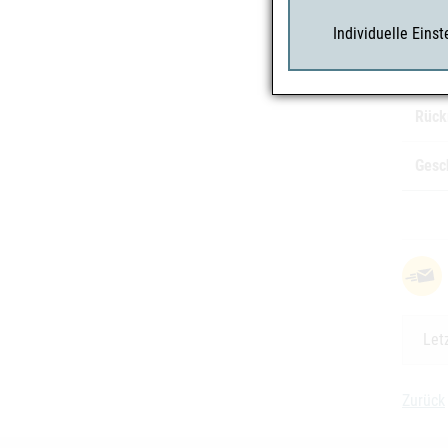
Char
Individuelle Eins
Risi
Rück
Gesc
Let
Zurück