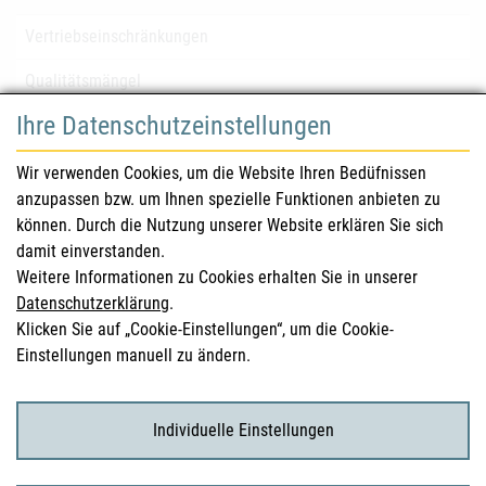
Vertriebseinschränkungen
Qualitätsmängel
Ihre Datenschutzeinstellungen
für Gesundheitsberufe
Wir verwenden Cookies, um die Website Ihren Bedüfnissen
anzupassen bzw. um Ihnen spezielle Funktionen anbieten zu
Sicherheitsinformationen (DHPC)
können. Durch die Nutzung unserer Website erklären Sie sich
Österreichisches Arzneibuch
damit einverstanden.
Weitere Informationen zu Cookies erhalten Sie in unserer
Klinische Prüfungen
Datenschutzerklärung
.
Klicken Sie auf „Cookie-Einstellungen“, um die Cookie-
Einstellungen manuell zu ändern.
für KonsumentInnen
Arzneimittel
Individuelle Einstellungen
Klinische Studien