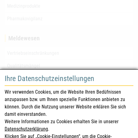
Medizinprodukte
Pharmakovigilanz
Meldewesen
Vertriebseinschränkungen
Qualitätsmängel
Ihre Datenschutzeinstellungen
für Gesundheitsberufe
Wir verwenden Cookies, um die Website Ihren Bedüfnissen
anzupassen bzw. um Ihnen spezielle Funktionen anbieten zu
Sicherheitsinformationen (DHPC)
können. Durch die Nutzung unserer Website erklären Sie sich
Österreichisches Arzneibuch
damit einverstanden.
Weitere Informationen zu Cookies erhalten Sie in unserer
Klinische Prüfungen
Datenschutzerklärung
.
Klicken Sie auf „Cookie-Einstellungen“, um die Cookie-