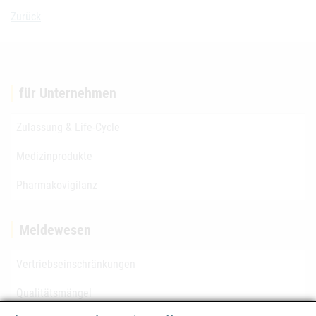
Zurück
für Unternehmen
Zulassung & Life-Cycle
Medizinprodukte
Pharmakovigilanz
Meldewesen
Vertriebseinschränkungen
Qualitätsmängel