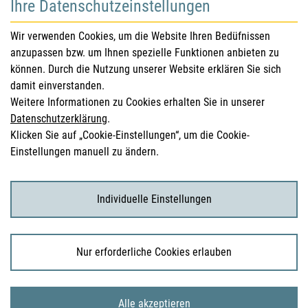
Ihre Datenschutzeinstellungen
für Gesundheitsberufe
Wir verwenden Cookies, um die Website Ihren Bedüfnissen
anzupassen bzw. um Ihnen spezielle Funktionen anbieten zu
Sicherheitsinformationen (DHPC)
können. Durch die Nutzung unserer Website erklären Sie sich
Österreichisches Arzneibuch
damit einverstanden.
Weitere Informationen zu Cookies erhalten Sie in unserer
Klinische Prüfungen
Datenschutzerklärung
.
Klicken Sie auf „Cookie-Einstellungen“, um die Cookie-
Einstellungen manuell zu ändern.
für KonsumentInnen
Arzneimittel
Individuelle Einstellungen
Klinische Studien
Nur erforderliche Cookies erlauben
© 2026 Bundesamt für Sicherheit im Gesundheitswesen
Alle akzeptieren