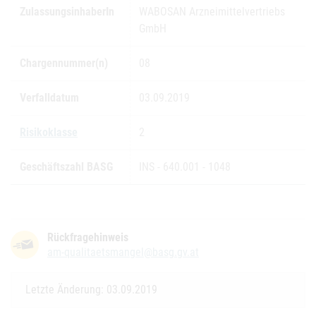
ZulassungsinhaberIn
WABOSAN Arzneimittelvertriebs
GmbH
Chargennummer(n)
08
Verfalldatum
03.09.2019
Risikoklasse
2
Geschäftszahl BASG
INS - 640.001 - 1048
Rückfragehinweis
am-qualitaetsmangel@basg.gv.at
Letzte Änderung: 03.09.2019