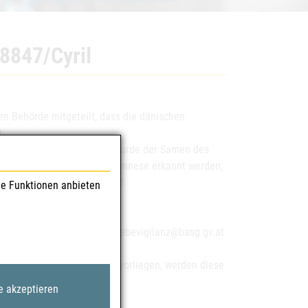
8847/Cyril
n Behörde mitgeteilt, dass die dänischen
t:
ht abgerufen werden kann, wurde der Samen des
weise anhand der Familienanamnese erkannt werden,
hen Mutationen festgestellt.
le Funktionen anbieten
Gesundheitswesen unter gewebevigilanz@basg.gv.at
ald weitere Informationen vorliegen, werden diese
e akzeptieren