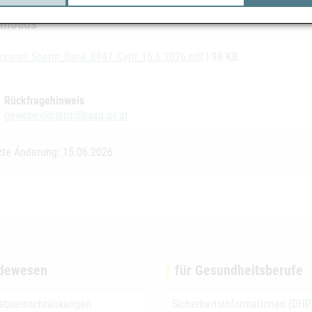
nloads
opean_Sperm_Bank_8847_Cyril_15.6.2026.pdf
| 98 KB
Rückfragehinweis
gewebevigilanz@basg.gv.at
zte Änderung: 15.06.2026
dewesen
für Gesundheitsberufe
iebseinschränkungen
Sicherheitsinformationen (DHP