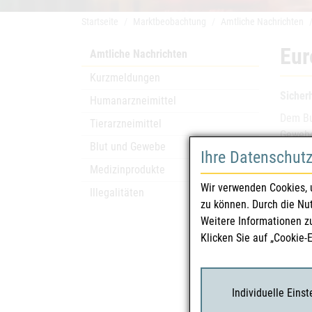
Startseite
Marktbeobachtung
Amtliche Nachrichten
Eur
Amtliche Nachrichten
Kurzmeldungen
Sicher
Humanarzneimittel
Dem Bu
Tierarzneimittel
Gewebe
Blut und Gewebe
Da die
Ihre Datenschut
Spende
Medizinprodukte
wurden
Wir verwenden Cookies, 
Illegalitäten
Der Sp
zu können. Durch die Nu
Weitere Informationen z
Bei Rü
Klicken Sie auf „Cookie-
bzw. d
Dieses
bekann
Individuelle Eins