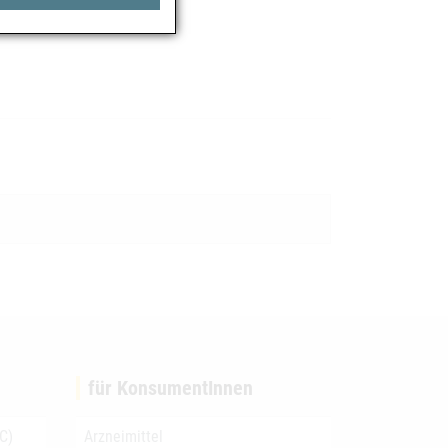
für KonsumentInnen
C)
Arzneimittel