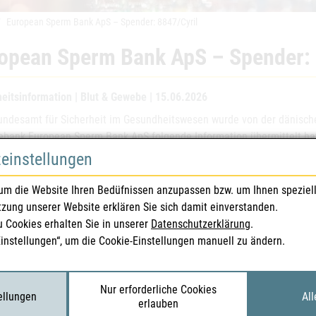
European Sperm Bank ApS – Spender: 8847/Cyril
opean Sperm Bank ApS – Spender: 
heitsinformation | Blut & Gewebe | 15.06.2026
ndesamt für Sicherheit im Gesundheitswesen wurde von der dänische
bank European Sperm Bank ApS folgende Information übermittelt ha
 biologische Familiengeschichte des Spenders unbekannt ist und nic
zeinstellungen
rs 8847 / Cyril gesperrt. Für einige der Erkrankungen, die üblicher
 genetische Tests durchgeführt. Beim Spender wurden keine genetisc
um die Website Ihren Bedüfnissen anzupassen bzw. um Ihnen speziel
ender/die Spendergameten wurden gesperrt.
tzung unserer Website erklären Sie sich damit einverstanden.
u Cookies erhalten Sie in unserer
Datenschutzerklärung
.
ckfragen wenden Sie sich bitte an das Bundesamt für Sicherheit im 
Einstellungen“, um die Cookie-Einstellungen manuell zu ändern.
irekt an die Gewebebank, von der die Samenspende bezogen wurde.
 Schreiben entspricht dem aktuellen Informationsstand des BASG. Sob
t gegeben.
Nur erforderliche Cookies
tellungen
All
erlauben