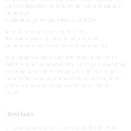
vom Typ Ia assoziiert sind. Beim Spender, seinen Verwandten
und anderen
Nachkommen gibt es keine Hinweise auf CDG1A.
Da der Spender Träger einer angeborenen
Glykosylierungsstörung vom Typ Ia ist, wurden die
Spendergameten dieses Spenders permanent gesperrt.
Bei Rückfragen wenden Sie sich bitte an das Bundesamt für
Sicherheit im Gesundheitswesen bzw. direkt an die Gewebebank,
von der die Samenspende bezogen wurde. Dieses Schreiben
entspricht dem aktuellen Informationsstand des BASG. Sobald
weitere Informationen vorliegen, werden diese bekannt
gegeben.
Downloads
European Sperm Bank – Spender-25203 MUGGIE
| 89 KB
attach_file