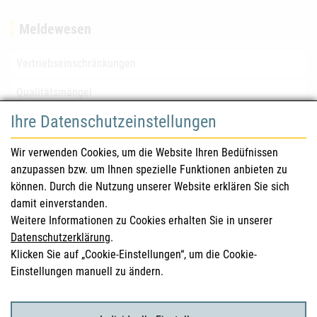
Meldewesen
Vertriebseinschränkungen
Qualitätsmängel
Ihre Datenschutzeinstellungen
für Gesundheitsberufe
Wir verwenden Cookies, um die Website Ihren Bedüfnissen
anzupassen bzw. um Ihnen spezielle Funktionen anbieten zu
Sicherheitsinformationen (DHPC)
können. Durch die Nutzung unserer Website erklären Sie sich
Österreichisches Arzneibuch
damit einverstanden.
Weitere Informationen zu Cookies erhalten Sie in unserer
Klinische Prüfungen
Datenschutzerklärung
.
Klicken Sie auf „Cookie-Einstellungen“, um die Cookie-
Einstellungen manuell zu ändern.
für KonsumentInnen
Arzneimittel