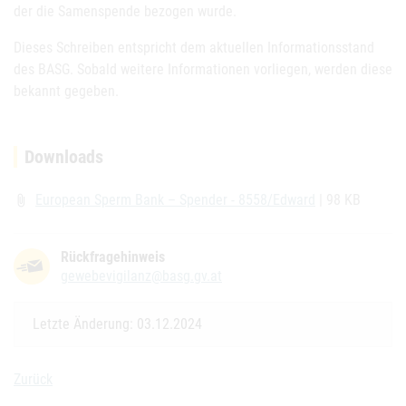
der die Samenspende bezogen wurde.
Dieses Schreiben entspricht dem aktuellen Informationsstand
des BASG. Sobald weitere Informationen vorliegen, werden diese
bekannt gegeben.
Downloads
European Sperm Bank – Spender - 8558/Edward
| 98 KB
attach_file
Rückfragehinweis
gewebevigilanz@basg.gv.at
Letzte Änderung: 03.12.2024
Zurück