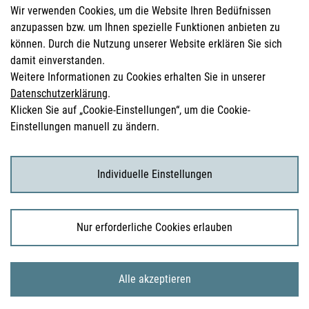
Wir verwenden Cookies, um die Website Ihren Bedüfnissen
anzupassen bzw. um Ihnen spezielle Funktionen anbieten zu
Sicherheitsinformationen (DHPC)
können. Durch die Nutzung unserer Website erklären Sie sich
Österreichisches Arzneibuch
damit einverstanden.
Weitere Informationen zu Cookies erhalten Sie in unserer
Klinische Prüfungen
Datenschutzerklärung
.
Klicken Sie auf „Cookie-Einstellungen“, um die Cookie-
Einstellungen manuell zu ändern.
für KonsumentInnen
Arzneimittel
Individuelle Einstellungen
Klinische Studien
Nur erforderliche Cookies erlauben
© 2026 Bundesamt für Sicherheit im Gesundheitswesen
Alle akzeptieren
Sitemap
Impressum