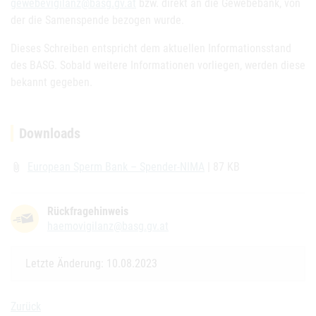
gewebevigilanz@basg.gv.at
bzw. direkt an die Gewebebank, von
der die Samenspende bezogen wurde.
Dieses Schreiben entspricht dem aktuellen Informationsstand
des BASG. Sobald weitere Informationen vorliegen, werden diese
bekannt gegeben.
Downloads
European Sperm Bank – Spender-NIMA
| 87 KB
attach_file
Rückfragehinweis
haemovigilanz@basg.gv.at
Letzte Änderung: 10.08.2023
Zurück