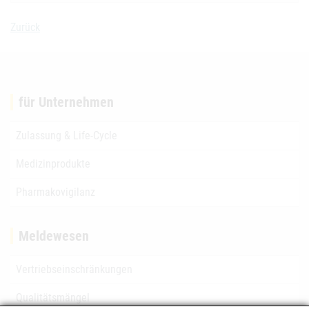
Zurück
für Unternehmen
Zulassung & Life-Cycle
Medizinprodukte
Pharmakovigilanz
Meldewesen
Vertriebseinschränkungen
Qualitätsmängel