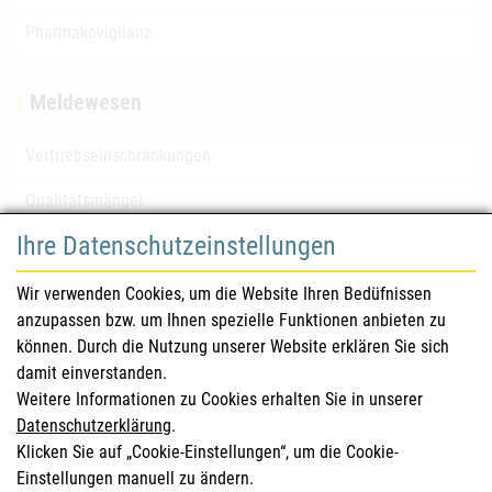
Pharmakovigilanz
Meldewesen
Vertriebseinschränkungen
Qualitätsmängel
Ihre Datenschutzeinstellungen
für Gesundheitsberufe
Wir verwenden Cookies, um die Website Ihren Bedüfnissen
anzupassen bzw. um Ihnen spezielle Funktionen anbieten zu
Sicherheitsinformationen (DHPC)
können. Durch die Nutzung unserer Website erklären Sie sich
Österreichisches Arzneibuch
damit einverstanden.
Weitere Informationen zu Cookies erhalten Sie in unserer
Klinische Prüfungen
Datenschutzerklärung
.
Klicken Sie auf „Cookie-Einstellungen“, um die Cookie-
Einstellungen manuell zu ändern.
für KonsumentInnen