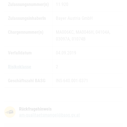
Zulassungsnummer(n)
11.920
ZulassungsinhaberIn
Bayer Austria GmbH
Chargennummer(n)
MA006KC, MA0046H, 04104A,
03097A, 01074B
Verfalldatum
04.09.2019
Risikoklasse
2
Geschäftszahl BASG
INS-640.001-0371
Rückfragehinweis
am-qualitaetsmangel@basg.gv.at