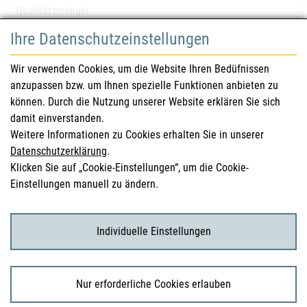
Qualitätsmängel
Ihre Datenschutzeinstellungen
für Gesundheitsberufe
Wir verwenden Cookies, um die Website Ihren Bedüfnissen
anzupassen bzw. um Ihnen spezielle Funktionen anbieten zu
Sicherheitsinformationen (DHPC)
können. Durch die Nutzung unserer Website erklären Sie sich
Österreichisches Arzneibuch
damit einverstanden.
Weitere Informationen zu Cookies erhalten Sie in unserer
Klinische Prüfungen
Datenschutzerklärung
.
Klicken Sie auf „Cookie-Einstellungen“, um die Cookie-
Einstellungen manuell zu ändern.
für KonsumentInnen
Arzneimittel
Individuelle Einstellungen
Klinische Studien
Nur erforderliche Cookies erlauben