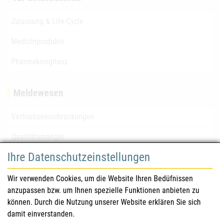
Zulassung & Life-Cycle
Medizinprodukte
Pharmakovigilanz
Meldewesen
Vertriebseinschränkungen
Qualitätsmängel
Ihre Datenschutzeinstellungen
für Gesundheitsberufe
Wir verwenden Cookies, um die Website Ihren Bedüfnissen
anzupassen bzw. um Ihnen spezielle Funktionen anbieten zu
Sicherheitsinformationen (DHPC)
können. Durch die Nutzung unserer Website erklären Sie sich
Österreichisches Arzneibuch
damit einverstanden.