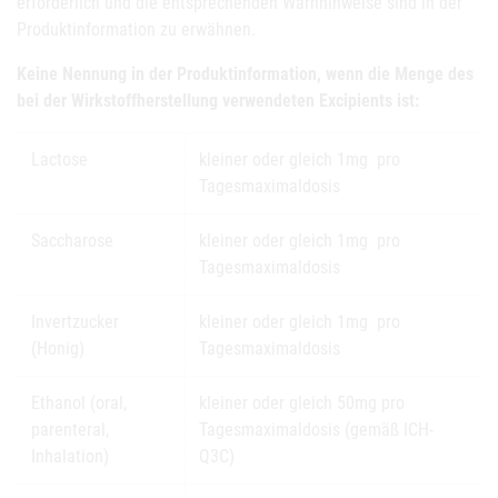
erforderlich und die entsprechenden Warnhinweise sind in der
Produktinformation zu erwähnen.
Keine Nennung in der Produktinformation, wenn die Menge des
bei der Wirkstoffherstellung verwendeten Excipients ist:
Lactose
kleiner oder gleich 1mg pro
Tagesmaximaldosis
Saccharose
kleiner oder gleich 1mg pro
Tagesmaximaldosis
Invertzucker
kleiner oder gleich 1mg pro
(Honig)
Tagesmaximaldosis
Ethanol (oral,
kleiner oder gleich 50mg pro
parenteral,
Tagesmaximaldosis (gemäß ICH-
Inhalation)
Q3C)