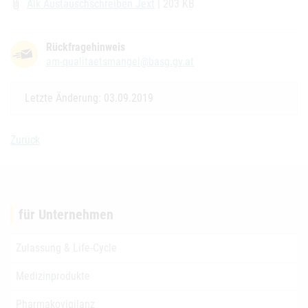
Alk Austauschschreiben Jext
| 203 KB
attach_file
Rückfragehinweis
am-qualitaetsmangel@basg.gv.at
Letzte Änderung: 03.09.2019
Zurück
für Unternehmen
Zulassung & Life-Cycle
Medizinprodukte
Pharmakovigilanz