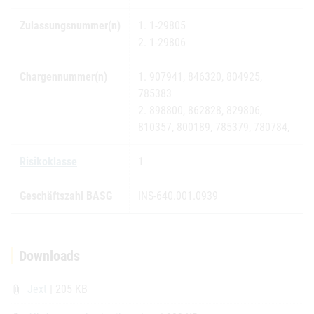
Zulassungsnummer(n)
1. 1-29805
2. 1-29806
Chargennummer(n)
1. 907941, 846320, 804925,
785383
2. 898800, 862828, 829806,
810357, 800189, 785379, 780784,
Risikoklasse
1
Geschäftszahl BASG
INS-640.001.0939
Downloads
Jext
| 205 KB
attach_file