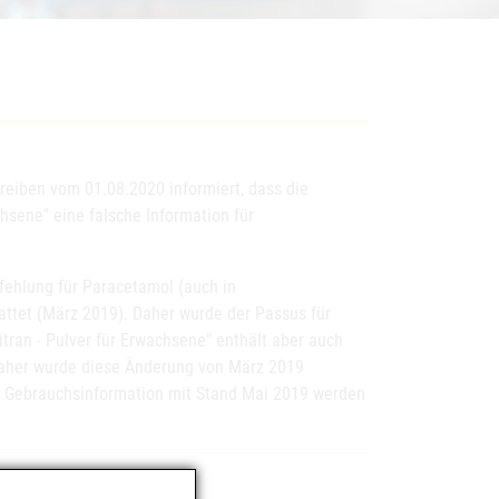
reiben vom 01.08.2020 informiert, dass die
hsene" eine falsche Information für
ehlung für Paracetamol (auch in
ttet (März 2019). Daher wurde der Passus für
tran - Pulver für Erwachsene" enthält aber auch
 Daher wurde diese Änderung von März 2019
en Gebrauchsinformation mit Stand Mai 2019 werden
ür Erwachsene