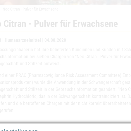
Neo Citran - Pulver für Erwachsene
 Citran - Pulver für Erwachsene
f | Humanarzneimittel | 04.08.2020
lassungsinhaberin hat ihre belieferten Kundinnen und Kunden mit Sch
chsinformation bei sieben Chargen von "Neo Citran - Pulver für Erwac
erschaft und Stillzeit aufweist.
nd einer PRAC (Pharmacovigilance Risk Assessment Committee) Empf
ationsprodukten) wurde die Anwendung in der Schwangerschaft gesta
gerschaft und Stillzeit in der Gebrauchsinformation geändert. "Neo Ci
ephrin Hydrochlorid, das in der Schwangerschaft kontraindiziert ist.
ufen und die betroffenen Chargen mit der nicht korrekt überarbeitet
gerufen.
eispezialitäten
Neo Citran - Pulver f