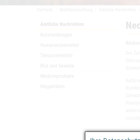
Startseite
Marktbeobachtung
Amtliche Nachrichten
Neo
Amtliche Nachrichten
Kurzmeldungen
Rückru
Humanarzneimittel
Die Zu
Tierarzneimittel
Gebrau
Blut und Gewebe
Schwang
Medizinprodukte
Aufgru
Illegalitäten
Kombin
Schwan
Phenyl
widerr
zurück
Arzn