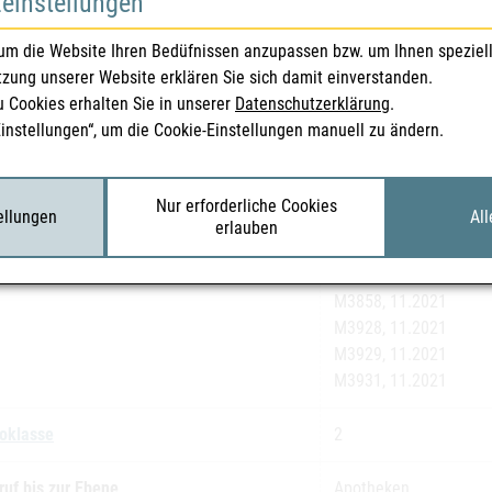
zeinstellungen
ssungsnummer(n)
1-19371
um die Website Ihren Bedüfnissen anzupassen bzw. um Ihnen speziel
tzung unserer Website erklären Sie sich damit einverstanden.
mazentralnummer
1257681
u Cookies erhalten Sie in unserer
Datenschutzerklärung
.
Einstellungen“, um die Cookie-Einstellungen manuell zu ändern.
ssungsinhaberIn
Novartis Pharma Gmb
gennummer(n)
Charge, Verfalldatum
Nur erforderliche Cookies
tellungen
All
M3930, 11.2021
erlauben
M3792, 10.2021
M3856, 11.2021
M3858, 11.2021
M3928, 11.2021
M3929, 11.2021
M3931, 11.2021
koklasse
2
ruf bis zur Ebene
Apotheken