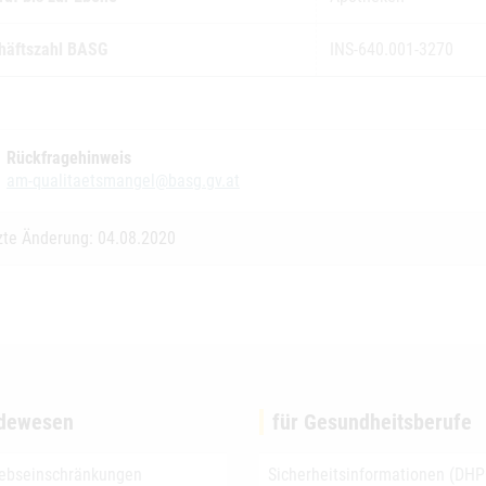
häftszahl BASG
INS-640.001-3270
Rückfragehinweis
am-qualitaetsmangel@basg.gv.at
zte Änderung: 04.08.2020
dewesen
für Gesundheitsberufe
iebseinschränkungen
Sicherheitsinformationen (DHP