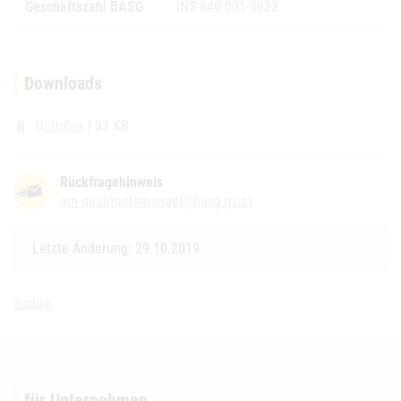
Geschäftszahl BASG
INS-640.001-3023
Downloads
Nutriflex
| 33 KB
attach_file
Rückfragehinweis
am-qualitaetsmangel@basg.gv.at
Letzte Änderung: 29.10.2019
Zurück
für Unternehmen