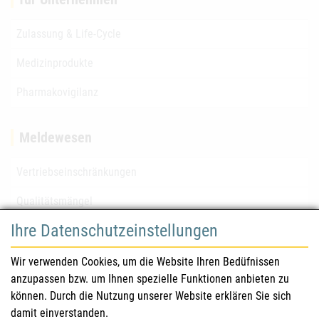
Zulassung & Life-Cycle
Medizinprodukte
Pharmakovigilanz
Meldewesen
Vertriebseinschränkungen
Qualitätsmängel
Ihre Datenschutzeinstellungen
für Gesundheitsberufe
Wir verwenden Cookies, um die Website Ihren Bedüfnissen
anzupassen bzw. um Ihnen spezielle Funktionen anbieten zu
Sicherheitsinformationen (DHPC)
können. Durch die Nutzung unserer Website erklären Sie sich
Österreichisches Arzneibuch
damit einverstanden.