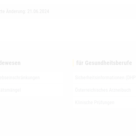
zte Änderung: 21.06.2024
dewesen
für Gesundheitsberufe
iebseinschränkungen
Sicherheitsinformationen (DHP
tätsmängel
Österreichisches Arzneibuch
Klinische Prüfungen