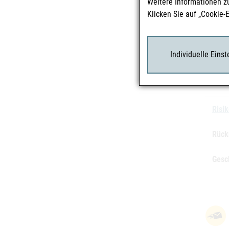
Weitere Informationen z
Herst
Klicken Sie auf „Cookie-
Vertr
Individuelle Eins
Char
Risi
Rück
Gesc