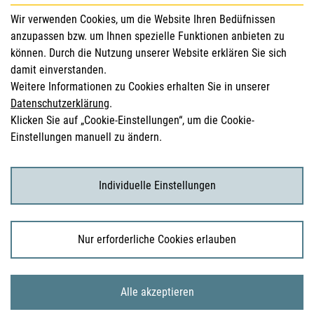
für Gesundheitsberufe
Wir verwenden Cookies, um die Website Ihren Bedüfnissen
anzupassen bzw. um Ihnen spezielle Funktionen anbieten zu
Sicherheitsinformationen (DHPC)
können. Durch die Nutzung unserer Website erklären Sie sich
Österreichisches Arzneibuch
damit einverstanden.
Weitere Informationen zu Cookies erhalten Sie in unserer
Klinische Prüfungen
Datenschutzerklärung
.
Klicken Sie auf „Cookie-Einstellungen“, um die Cookie-
Einstellungen manuell zu ändern.
für KonsumentInnen
Arzneimittel
Individuelle Einstellungen
Klinische Studien
Nur erforderliche Cookies erlauben
© 2026 Bundesamt für Sicherheit im Gesundheitswesen
Alle akzeptieren
Sitemap
Impressum