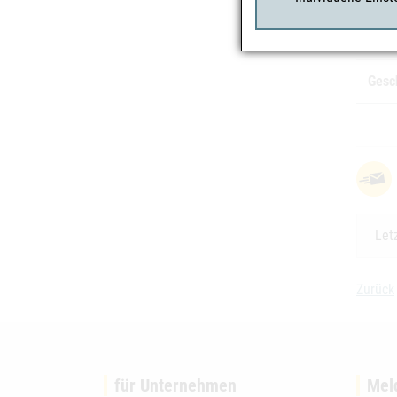
Risi
Gesc
Let
Zurück
für Unternehmen
Mel