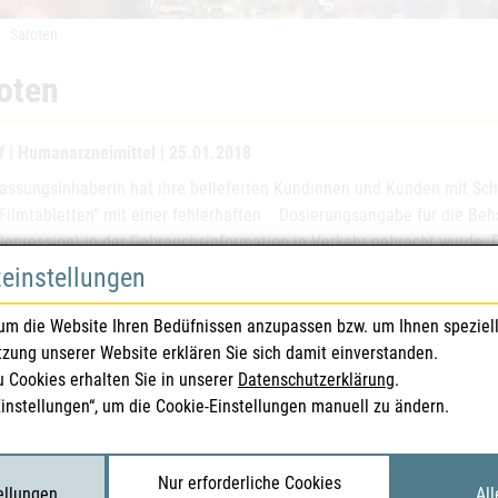
Saroten
oten
f | Humanarzneimittel | 25.01.2018
lassungsinhaberin hat ihre belieferten Kundinnen und Kunden mit Sc
ilmtabletten“ mit einer fehlerhaften Dosierungsangabe für die Beh
Depression) in der Gebrauchsinformation in Verkehr gebracht wurde. 
hten Chargen zurückgerufen.
zeinstellungen
um die Website Ihren Bedüfnissen anzupassen bzw. um Ihnen speziel
eispezialitäten
Saroten 10 mg - Fi
tzung unserer Website erklären Sie sich damit einverstanden.
u Cookies erhalten Sie in unserer
Datenschutzerklärung
.
ssungsnummer(n)
11734
Einstellungen“, um die Cookie-Einstellungen manuell zu ändern.
ssungsinhaberIn
Lundbeck Austria
Nur erforderliche Cookies
gennummer(n)
2554243 und 255
tellungen
All