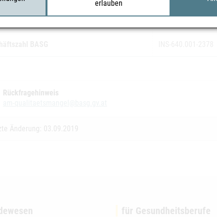
erlauben
koklasse
2
häftszahl BASG
INS-640.001-2378
Rückfragehinweis
am-qualitaetsmangel@basg.gv.at
zte Änderung: 03.09.2019
dewesen
für Gesundheitsberufe