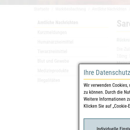
Startseite
Marktbeobachtung
Amtliche Nachrichten
Sar
Amtliche Nachrichten
Kurzmeldungen
Rückru
Humanarzneimittel
Die Zu
Tierarzneimittel
10mg F
Blut und Gewebe
Major 
gebrac
Medizinprodukte
Ihre Datenschut
Illegalitäten
Wir verwenden Cookies, 
Arzn
zu können. Durch die Nu
Weitere Informationen z
Zula
Klicken Sie auf „Cookie-
Zula
Char
Individuelle Eins