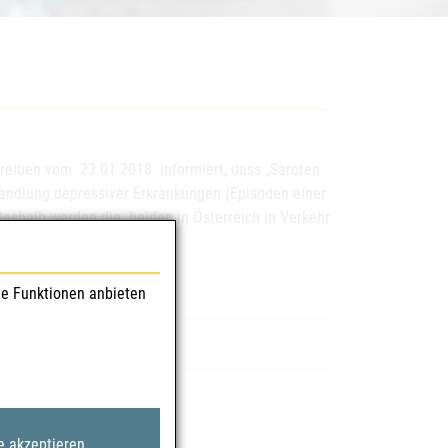
hreiben vom 23.01.2018 informiert, dass „Saroten
andlung depressiver Erkrankungen (Episoden einer
Deshalb werden die beiden in Österreich in Verkehr
le Funktionen anbieten
lmtabletten
 GmbH
8495
e akzeptieren