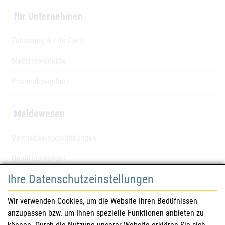
für Unternehmen
Zulassung & Life-Cycle
Medizinprodukte
Pharmakovigilanz
Meldewesen
Vertriebseinschränkungen
Qualitätsmängel
Ihre Datenschutzeinstellungen
für Gesundheitsberufe
Wir verwenden Cookies, um die Website Ihren Bedüfnissen
anzupassen bzw. um Ihnen spezielle Funktionen anbieten zu
Sicherheitsinformationen (DHPC)