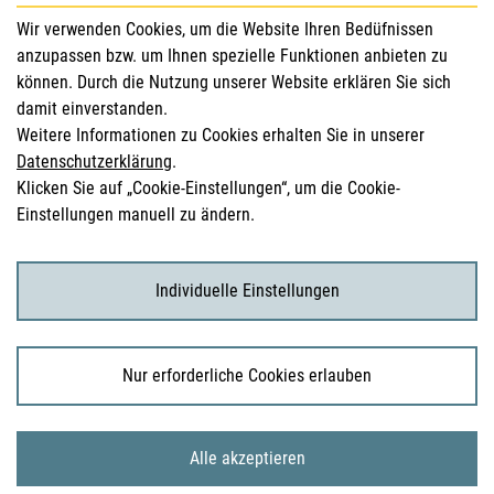
für Gesundheitsberufe
Wir verwenden Cookies, um die Website Ihren Bedüfnissen
anzupassen bzw. um Ihnen spezielle Funktionen anbieten zu
Sicherheitsinformationen (DHPC)
können. Durch die Nutzung unserer Website erklären Sie sich
Österreichisches Arzneibuch
damit einverstanden.
Weitere Informationen zu Cookies erhalten Sie in unserer
Klinische Prüfungen
Datenschutzerklärung
.
Klicken Sie auf „Cookie-Einstellungen“, um die Cookie-
Einstellungen manuell zu ändern.
für KonsumentInnen
Arzneimittel
Individuelle Einstellungen
Klinische Studien
Nur erforderliche Cookies erlauben
© 2026 Bundesamt für Sicherheit im Gesundheitswesen
Alle akzeptieren
Sitemap
Impressum