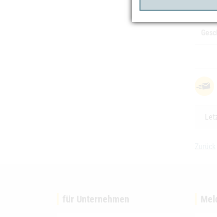
Risi
Gesc
Let
Zurück
für Unternehmen
Mel