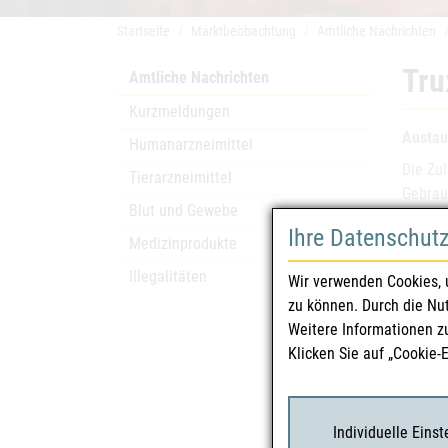
Startseite
Marktbeobachtung
Amtliche Nachrichten
Tru
Amtliche Nachrichten
Kurzmeldungen
Austau
Humanarzneimittel
Die Zu
Tierarzneimittel
Gebrau
Blut und Gewebe
sind.
Ihre Datenschut
Medizinprodukte
Arzn
Illegalitäten
Wir verwenden Cookies, 
zu können. Durch die Nu
Zula
Weitere Informationen z
Klicken Sie auf „Cookie-
Zula
Char
Individuelle Eins