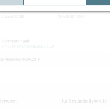
koklasse
2
häftszahl BASG
INS-640.001-0038
Rückfragehinweis
am-qualitaetsmangel@basg.gv.at
zte Änderung: 04.09.2019
dewesen
für Gesundheitsberufe