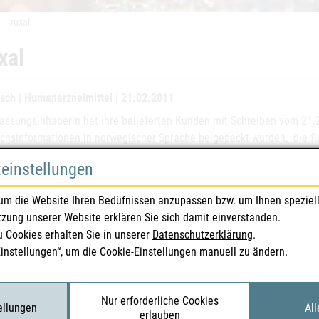
Truxal
xal
sch | Humanarzneimittel | 21.02.2011
lassungsinhaberin hat ihre belieferten Kunden mit Schreiben vom 21.2
chsinformationen in norwegischer Sprache beigepackt wurden, die fü
zeinstellungen
eispezialitäten
Truxal 15 mg – Filmtabletten (Pa
um die Website Ihren Bedüfnissen anzupassen bzw. um Ihnen speziel
tzung unserer Website erklären Sie sich damit einverstanden.
ssungsnummer(n)
10.986
u Cookies erhalten Sie in unserer
Datenschutzerklärung
.
Einstellungen“, um die Cookie-Einstellungen manuell zu ändern.
ssungsinhaberIn
Lundbeck Austria GmbH
gennummer(n)
2244345
Nur erforderliche Cookies
tellungen
All
erlauben