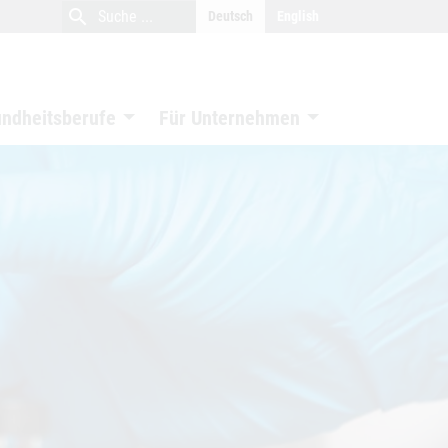
close
search
Suche
Deutsch
English
Suche
undheitsberufe
Für Unternehmen