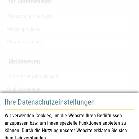
für Unternehmen
Zulassung & Life-Cycle
Medizinprodukte
Pharmakovigilanz
Meldewesen
Vertriebseinschränkungen
Qualitätsmängel
Ihre Datenschutzeinstellungen
für Gesundheitsberufe
Wir verwenden Cookies, um die Website Ihren Bedüfnissen
anzupassen bzw. um Ihnen spezielle Funktionen anbieten zu
Sicherheitsinformationen (DHPC)
können. Durch die Nutzung unserer Website erklären Sie sich
Österreichisches Arzneibuch
damit einverstanden.