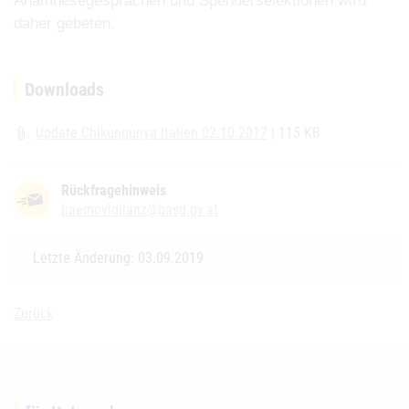
Anamnesegesprächen
und Spenderselektionen wird
daher gebeten.
Downloads
Update Chikungunya Italien 02.10.2017
| 115 KB
attach_file
Rückfragehinweis
haemovigilanz@basg.gv.at
Letzte Änderung: 03.09.2019
Zurück